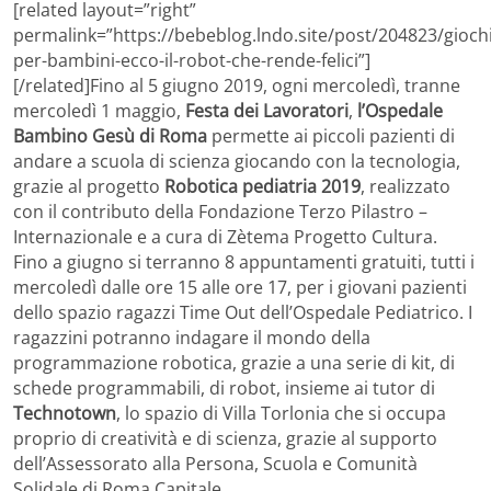
[related layout=”right”
permalink=”https://bebeblog.lndo.site/post/204823/giochi
per-bambini-ecco-il-robot-che-rende-felici”]
[/related]Fino al 5 giugno 2019, ogni mercoledì, tranne
mercoledì 1 maggio,
Festa dei Lavoratori
,
l’Ospedale
Bambino Gesù di Roma
permette ai piccoli pazienti di
andare a scuola di scienza giocando con la tecnologia,
grazie al progetto
Robotica pediatria 2019
, realizzato
con il contributo della Fondazione Terzo Pilastro –
Internazionale e a cura di Zètema Progetto Cultura.
Fino a giugno si terranno 8 appuntamenti gratuiti, tutti i
mercoledì dalle ore 15 alle ore 17, per i giovani pazienti
dello spazio ragazzi Time Out dell’Ospedale Pediatrico. I
ragazzini potranno indagare il mondo della
programmazione robotica, grazie a una serie di kit, di
schede programmabili, di robot, insieme ai tutor di
Technotown
, lo spazio di Villa Torlonia che si occupa
proprio di creatività e di scienza, grazie al supporto
dell’Assessorato alla Persona, Scuola e Comunità
Solidale di Roma Capitale.