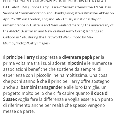
PUBLICATION IN UK NEWSPAPERS UNTIL 24 HOURS AFTER CREATE
DATE AND TIME) Prince Harry, Duke of Sussex attends the ANZAC Day
Service of Commemoration and Thanksgiving at Westminster Abbey on
April 25, 2019 in London, England. ANZAC Day is national day of
remembrance in Australia and New Zealand marking the anniversary of
the ANZAC (Australian and New Zealand Army Corps) landings at
Gallipoli in 1916 during the First World War. (Photo by Max
Mumby/Indigo/Getty Images)
Il
principe Harry
si appresta a
diventare papà
per la
prima volta ma tra i suoi adorati
nipotini
e le numerose
associazioni benefiche che sostiene da sempre, di
esperienza con i piccolini ne ha moltissima. Una cosa
che pochi sanno è che il principe Harry offre sostegno
anche ai
bambini transgender
e alle loro famiglie, un
progetto molto bello che ci fa capire quanto il
duca di
Sussex
voglia fare la differenza e voglia essere un punto
di riferimento anche per realtà che spesso vengono
messe da parte.