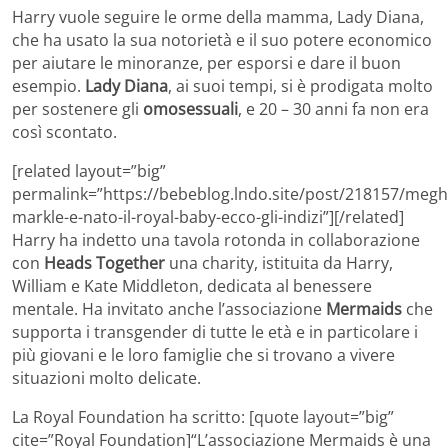
Harry vuole seguire le orme della mamma, Lady Diana,
che ha usato la sua notorietà e il suo potere economico
per aiutare le minoranze, per esporsi e dare il buon
esempio.
Lady Diana
, ai suoi tempi, si è prodigata molto
per sostenere gli
omosessuali
, e 20 – 30 anni fa non era
così scontato.
[related layout=”big”
permalink=”https://bebeblog.lndo.site/post/218157/megh
markle-e-nato-il-royal-baby-ecco-gli-indizi”][/related]
Harry ha indetto una tavola rotonda in collaborazione
con
Heads Together
una charity, istituita da Harry,
William e Kate Middleton, dedicata al benessere
mentale. Ha invitato anche l’associazione
Mermaids
che
supporta i transgender di tutte le età e in particolare i
più giovani e le loro famiglie che si trovano a vivere
situazioni molto delicate.
La Royal Foundation ha scritto: [quote layout=”big”
cite=”Royal Foundation]“L’associazione Mermaids è una