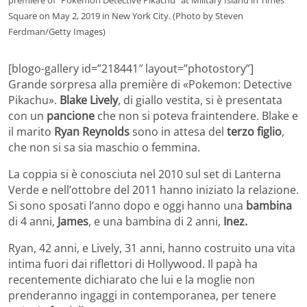
premiere of "Pokemon Detective Pikachu" at Military Island in Times
Square on May 2, 2019 in New York City. (Photo by Steven
Ferdman/Getty Images)
[blogo-gallery id=”218441″ layout=”photostory”]
Grande sorpresa alla première di «Pokemon: Detective
Pikachu».
Blake Lively
, di giallo vestita, si è presentata
con un
pancione
che non si poteva fraintendere. Blake e
il marito
Ryan Reynolds
sono in attesa del
terzo figlio
,
che non si sa sia maschio o femmina.
La coppia si è conosciuta nel 2010 sul set di Lanterna
Verde e nell’ottobre del 2011 hanno iniziato la relazione.
Si sono sposati l’anno dopo e oggi hanno una
bambina
di 4 anni,
James
, e una bambina di 2 anni,
Inez.
Ryan, 42 anni, e Lively, 31 anni, hanno costruito una vita
intima fuori dai riflettori di Hollywood. Il papà ha
recentemente dichiarato che lui e la moglie non
prenderanno ingaggi in contemporanea, per tenere