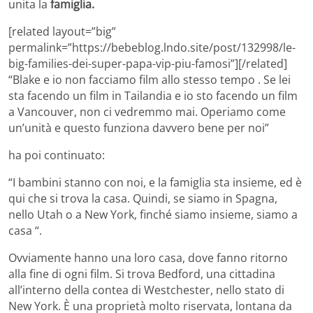
unita la
famiglia.
[related layout=”big”
permalink=”https://bebeblog.lndo.site/post/132998/le-
big-families-dei-super-papa-vip-piu-famosi”][/related]
“Blake e io non facciamo film allo stesso tempo . Se lei
sta facendo un film in Tailandia e io sto facendo un film
a Vancouver, non ci vedremmo mai. Operiamo come
un’unità e questo funziona davvero bene per noi”
ha poi continuato:
“I bambini stanno con noi, e la famiglia sta insieme, ed è
qui che si trova la casa. Quindi, se siamo in Spagna,
nello Utah o a New York, finché siamo insieme, siamo a
casa “.
Ovviamente hanno una loro casa, dove fanno ritorno
alla fine di ogni film. Si trova Bedford, una cittadina
all’interno della contea di Westchester, nello stato di
New York. È una proprietà molto riservata, lontana da