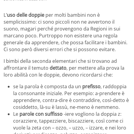
L’
uso delle doppie
per molti bambini non è
semplicissimo: ci sono piccoli non ne avvertono il
suono, magari perché provengono da Regioni in sui
marcano poco. Purtroppo non esistere una regola
generale da apprendere, che possa facilitare i bambini.
Ci sono però diversi errori che si possono evitare.
I bimbi della seconda elementari che si trovano ad
affrontare il temuto
dettato
, per mettere alla prova la
loro abilità con le doppie, devono ricordarsi che:
se la parola è composta da un
prefisso
, raddoppia
la consonante iniziale. Per esempio: a-prendere è
apprendere, contra-dire è contraddire, così-detto è
cosiddetto, là-su è lassù, ne-meno è nemmeno.
Le
parole con suffisso
-iere vogliono la doppia z:
corazziere, tappezziere, biscazziere, così come ci
vuole la zeta con – ozzo, – uzzo, – izzare, e nei loro