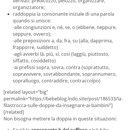
derivati: predicozzo, peluzzo, organizzare,
organizzatore;
raddoppia la consonante iniziale di una parola
quando si unisce:
-alle congiunzioni e, né, se, o (ebbene, neppure,
seppure, ovvero);
-alle preposizioni a, da, fra, su (alla, dapprima,
frapporre, suddetto)
-agli avverbi là, più, sì, così (laggiù, piuttosto,
siffatto, cosiddetto)
-ai prefissi sopra, sovra, contra (soprattutto,
sopravvivere, sovrabbondante, soprannumero,
sopralluogo, contraddire, contraccolpo)
[related layout=”big”
permalink=”https://bebeblog.lndo.site/post/186533/la-
filastrocca-sulle-doppie-da-insegnare-ai-bambini”]
[/related]
Non bisogna mettere la doppia in queste situazioni:
Se c’è la
consonante b del suffisso
a/e/i-bile: