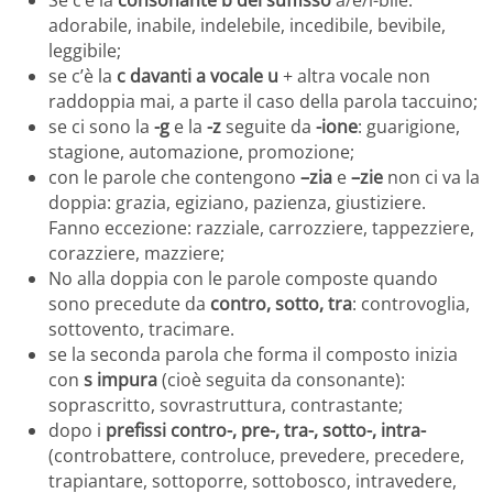
adorabile, inabile, indelebile, incedibile, bevibile,
leggibile;
se c’è la
c davanti a vocale u
+ altra vocale non
raddoppia mai, a parte il caso della parola taccuino;
se ci sono la
-g
e la
-z
seguite da
-ione
: guarigione,
stagione, automazione, promozione;
con le parole che contengono
–zia
e
–zie
non ci va la
doppia: grazia, egiziano, pazienza, giustiziere.
Fanno eccezione: razziale, carrozziere, tappezziere,
corazziere, mazziere;
No alla doppia con le parole composte quando
sono precedute da
contro, sotto, tra
: controvoglia,
sottovento, tracimare.
se la seconda parola che forma il composto inizia
con
s impura
(cioè seguita da consonante):
soprascritto, sovrastruttura, contrastante;
dopo i
prefissi contro-, pre-, tra-, sotto-, intra-
(controbattere, controluce, prevedere, precedere,
trapiantare, sottoporre, sottobosco, intravedere,