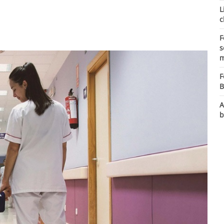
L
c
F
s
m
F
B
A
b