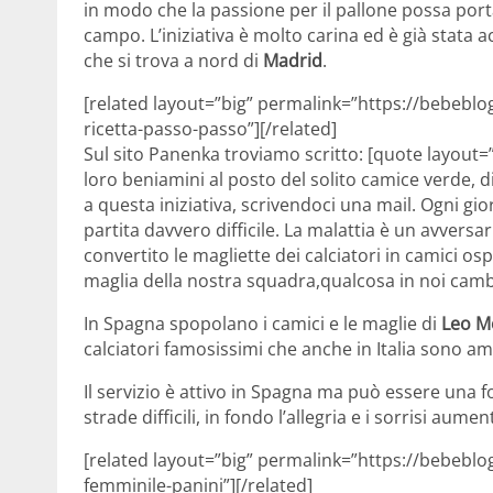
in modo che la passione per il pallone possa port
campo. L’iniziativa è molto carina ed è già stata a
che si trova a nord di
Madrid
.
[related layout=”big” permalink=”https://bebebl
ricetta-passo-passo”][/related]
Sul sito Panenka troviamo scritto: [quote layout=”
loro beniamini al posto del solito camice verde, di
a questa iniziativa, scrivendoci una mail. Ogni gi
partita davvero difficile. La malattia è un avvers
convertito le magliette dei calciatori in camici 
maglia della nostra squadra,qualcosa in noi camb
In Spagna spopolano i camici e le maglie di
Leo M
calciatori famosissimi che anche in Italia sono am
Il servizio è attivo in Spagna ma può essere una f
strade difficili, in fondo l’allegria e i sorrisi aum
[related layout=”big” permalink=”https://bebeblo
femminile-panini”][/related]