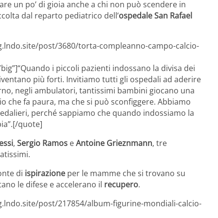
are un po’ di gioia anche a chi non può scendere in
ccolta dal reparto pediatrico dell’
ospedale San Rafael
og.lndo.site/post/3680/torta-compleanno-campo-calcio-
big”]“Quando i piccoli pazienti indossano la divisa dei
ventano più forti. Invitiamo tutti gli ospedali ad aderire
orno, negli ambulatori, tantissimi bambini giocano una
ario che fa paura, ma che si può sconfiggere. Abbiamo
ospedalieri, perché sappiamo che quando indossiamo la
ia”.[/quote]
essi
,
Sergio Ramos
e
Antoine Grieznmann
, tre
atissimi.
onte di
ispirazione
per le mamme che si trovano su
entano le difese e accelerano il
recupero
.
g.lndo.site/post/217854/album-figurine-mondiali-calcio-