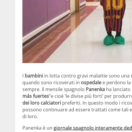
I
bambini
in lotta contro gravi malattie sono una d
quando sono ricoverati in
ospedale
e perdono la 
sempre. Il mensile spagnolo
Panenka
ha lanciato
más fuertes
”e cioè ‘le divise più forti’ per produr
dei loro calciatori
preferiti. In questo modo i rico
possono continuare ad essere trattati come tali e
di loro.
Panenka è un
giornale spagnolo interamente dedi