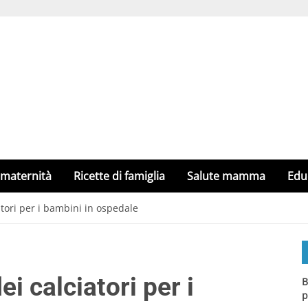
 maternità
Ricette di famiglia
Salute mamma
Edu
atori per i bambini in ospedale
i calciatori per i
B
p