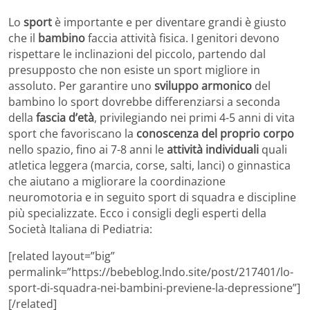
Lo
sport
è importante e per diventare grandi è giusto
che il
bambino
faccia attività fisica. I genitori devono
rispettare le inclinazioni del piccolo, partendo dal
presupposto che non esiste un sport migliore in
assoluto. Per garantire uno
sviluppo armonico
del
bambino lo sport dovrebbe differenziarsi a seconda
della
fascia d’età
, privilegiando nei primi 4-5 anni di vita
sport che favoriscano la
conoscenza del proprio corpo
nello spazio, fino ai 7-8 anni le
attività individuali
quali
atletica leggera (marcia, corse, salti, lanci) o ginnastica
che aiutano a migliorare la coordinazione
neuromotoria e in seguito sport di squadra e discipline
più specializzate. Ecco i consigli degli esperti della
Società Italiana di Pediatria:
[related layout=”big”
permalink=”https://bebeblog.lndo.site/post/217401/lo-
sport-di-squadra-nei-bambini-previene-la-depressione”]
[/related]