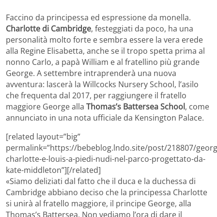
Faccino da principessa ed espressione da monella.
Charlotte di Cambridge
, festeggiati da poco, ha una
personalità molto forte e sembra essere la vera erede
alla Regine Elisabetta, anche se il tropo spetta prima al
nonno Carlo, a papà William e al fratellino più grande
George. A settembre intraprenderà una nuova
avventura: lascerà la Willcocks Nursery School, l’asilo
che frequenta dal 2017, per raggiungere il fratello
maggiore George alla
Thomas’s Battersea School
, come
annunciato in una nota ufficiale da Kensington Palace.
[related layout=”big”
permalink=”https://bebeblog.lndo.site/post/218807/georg
charlotte-e-louis-a-piedi-nudi-nel-parco-progettato-da-
kate-middleton”][/related]
«Siamo deliziati dal fatto che il duca e la duchessa di
Cambridge abbiano deciso che la principessa Charlotte
si unirà al fratello maggiore, il principe George, alla
Thomas’s Battersea. Non vediamo l’ora di dare il