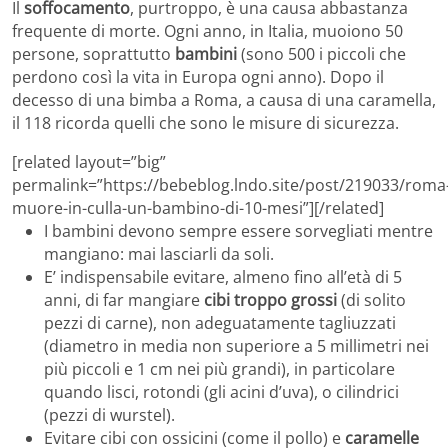
Il
soffocamento
, purtroppo, è una causa abbastanza
frequente di morte. Ogni anno, in Italia, muoiono 50
persone, soprattutto
bambini
(sono 500 i piccoli che
perdono così la vita in Europa ogni anno). Dopo il
decesso di una bimba a Roma, a causa di una caramella,
il 118 ricorda quelli che sono le misure di sicurezza.
[related layout=”big”
permalink=”https://bebeblog.lndo.site/post/219033/roma
muore-in-culla-un-bambino-di-10-mesi”][/related]
I bambini devono sempre essere sorvegliati mentre
mangiano: mai lasciarli da soli.
E’ indispensabile evitare, almeno fino all’età di 5
anni, di far mangiare
cibi troppo grossi
(di solito
pezzi di carne), non adeguatamente tagliuzzati
(diametro in media non superiore a 5 millimetri nei
più piccoli e 1 cm nei più grandi), in particolare
quando lisci, rotondi (gli acini d’uva), o cilindrici
(pezzi di wurstel).
Evitare cibi con ossicini (come il pollo) e
caramelle