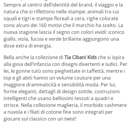
Sempre al centro dell’identità del brand, il viaggio e la
natura che si riflettono nelle stampe: animali tra cui
squali e tigri e stampe floreali a cera, righe colorate
sono alcuni dei 160 motivi che il marchio ha scelto. La
nuova stagione lascia il segno con colori vividi: iconico
giallo, viola, fucsia e verde brillante aggiungono una
dose extra di energia.
Bella anche la collezione di
Tia Cibani Kids
che si ispira
alla gioia dell’infanzia con disegni divertenti e ludici. Per
lei, le gonne tutù sono pieghettate in taffettà, mentre i
top e gli abiti hanno un volume couture per una
maggiore drammaticità e sensibilità moda. Per lui,
forme eleganti, dettagli di design sottile, costruzioni
intelligenti che usano bellissimi tessuti a quadri e
strisce. Nella collezione maglieria, il morbido cashmere
a nuvola e i filati di cotone fine sono integrati per
giocare sul classico con un twist!