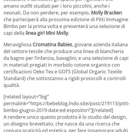
amano outfit studiati per i loro piccolini, anche i
neonati. Da non perdere, per esempio,
Molly Bracken
che parteciperà alla prossima edizione di Pitti Immagine
Bimbo per la prima volta e presenterà una selezione di
capi della
linea girl Mini Molly
.
Meravigliosa
Cromatina Babies
, giovane azienda italiana
del settore tessile che produce una linea di biancheria
da bagno per l’infanzia, bavaglini, e una selezione di capi
in materiali pregiati in morbido cotone organico con
certificazioni Oeko Tex e GOTS (Global Organic Textile
Standard) che sottostanno a rigidi protocolli e controlli
qualità.
[related layout=”big”
permalink=”https://bebeblog.lndo.site/post/219113/pitti-
bimbo-giugno-2019-date-ed-espositori”][/related]
A rendere unico questo prodotto è lo studio del design,
un disegno brevettato, che nasce da una ricerca che
coniuga praticità ed estetica, per fare innamorare adulti