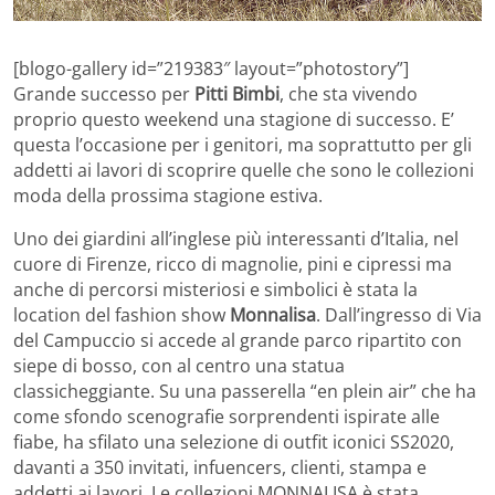
[blogo-gallery id=”219383″ layout=”photostory”]
Grande successo per
Pitti Bimbi
, che sta vivendo
proprio questo weekend una stagione di successo. E’
questa l’occasione per i genitori, ma soprattutto per gli
addetti ai lavori di scoprire quelle che sono le collezioni
moda della prossima stagione estiva.
Uno dei giardini all’inglese più interessanti d’Italia, nel
cuore di Firenze, ricco di magnolie, pini e cipressi ma
anche di percorsi misteriosi e simbolici è stata la
location del fashion show
Monnalisa
. Dall’ingresso di Via
del Campuccio si accede al grande parco ripartito con
siepe di bosso, con al centro una statua
classicheggiante. Su una passerella “en plein air” che ha
come sfondo scenografie sorprendenti ispirate alle
fiabe, ha sfilato una selezione di outfit iconici SS2020,
davanti a 350 invitati, infuencers, clienti, stampa e
addetti ai lavori. Le collezioni MONNALISA è stata