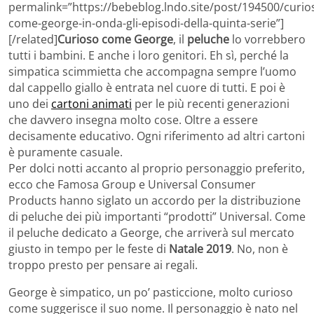
permalink=”https://bebeblog.lndo.site/post/194500/curio
come-george-in-onda-gli-episodi-della-quinta-serie”]
[/related]
Curioso come George
, il
peluche
lo vorrebbero
tutti i bambini. E anche i loro genitori. Eh sì, perché la
simpatica scimmietta che accompagna sempre l’uomo
dal cappello giallo è entrata nel cuore di tutti. E poi è
uno dei
cartoni animati
per le più recenti generazioni
che davvero insegna molto cose. Oltre a essere
decisamente educativo. Ogni riferimento ad altri cartoni
è puramente casuale.
Per dolci notti accanto al proprio personaggio preferito,
ecco che Famosa Group e Universal Consumer
Products hanno siglato un accordo per la distribuzione
di peluche dei più importanti “prodotti” Universal. Come
il peluche dedicato a George, che arriverà sul mercato
giusto in tempo per le feste di
Natale 2019
. No, non è
troppo presto per pensare ai regali.
George è simpatico, un po’ pasticcione, molto curioso
come suggerisce il suo nome. Il personaggio è nato nel