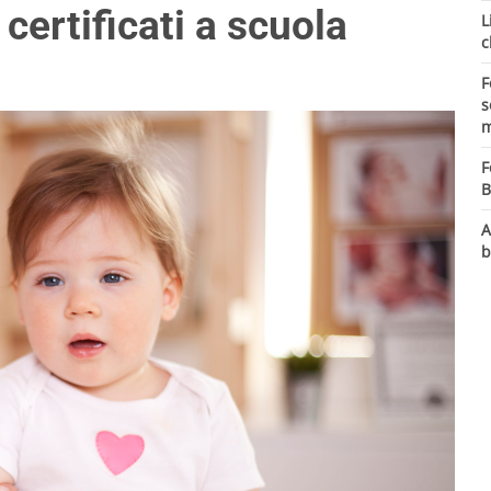
certificati a scuola
L
c
F
s
m
F
B
A
b