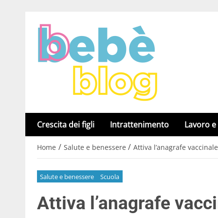
Crescita dei figli
Intrattenimento
Lavoro e
/
/
Home
Salute e benessere
Attiva l’anagrafe vaccinale
Salute e benessere
Scuola
Attiva l’anagrafe vacci