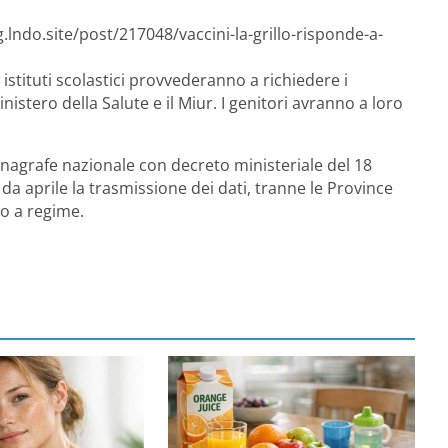
.lndo.site/post/217048/vaccini-la-grillo-risponde-a-
 istituti scolastici provvederanno a richiedere i
nistero della Salute e il Miur. I genitori avranno a loro
 l’anagrafe nazionale con decreto ministeriale del 18
a aprile la trasmissione dei dati, tranne le Province
o a regime.