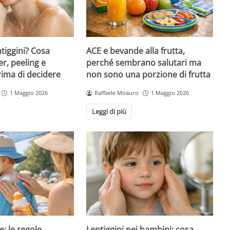
ntiggini? Cosa
ACE e bevande alla frutta,
er, peeling e
perché sembrano salutari ma
rima di decidere
non sono una porzione di frutta
1 Maggio 2026
Raffaele Moauro
1 Maggio 2026
Leggi di più
e: le regole
Lentiggini nei bambini: cosa