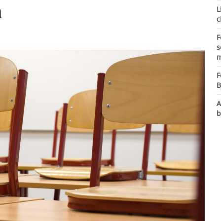
a
L
c
F
s
m
F
B
A
b