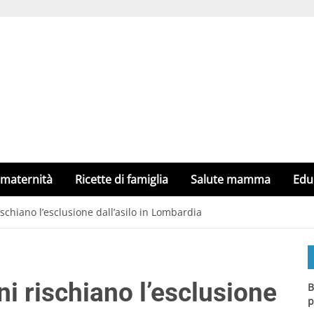
 maternità
Ricette di famiglia
Salute mamma
Edu
schiano l’esclusione dall’asilo in Lombardia
i rischiano l’esclusione
B
p