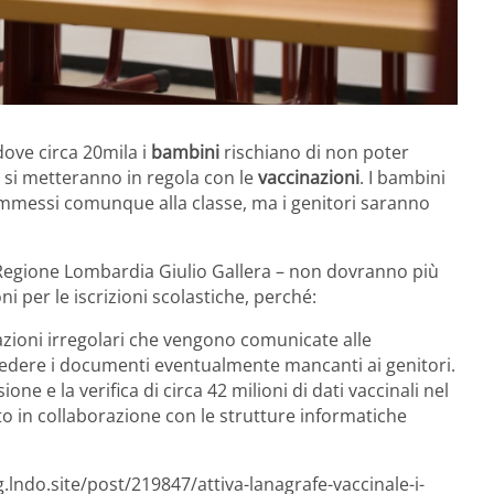
ove circa 20mila i
bambini
rischiano di non poter
 si metteranno in regola con le
vaccinazioni
. I bambini
ammessi comunque alla classe, ma i genitori saranno
di Regione Lombardia Giulio Gallera – non dovranno più
ni per le iscrizioni scolastiche, perché:
azioni irregolari che vengono comunicate alle
chiedere i documenti eventualmente mancanti ai genitori.
e e la verifica di circa 42 milioni di dati vaccinali nel
to in collaborazione con le strutture informatiche
.lndo.site/post/219847/attiva-lanagrafe-vaccinale-i-