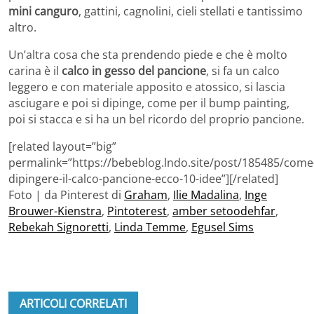
mini canguro
, gattini, cagnolini, cieli stellati e tantissimo
altro.
Un’altra cosa che sta prendendo piede e che è molto
carina è il
calco in gesso del pancione
, si fa un calco
leggero e con materiale apposito e atossico, si lascia
asciugare e poi si dipinge, come per il bump painting,
poi si stacca e si ha un bel ricordo del proprio pancione.
[related layout=”big”
permalink=”https://bebeblog.lndo.site/post/185485/come
dipingere-il-calco-pancione-ecco-10-idee”][/related]
Foto | da Pinterest di
Graham
,
Ilie Madalina
,
Inge
Brouwer-Kienstra
,
Pintoterest
,
amber setoodehfar
,
Rebekah Signoretti
,
Linda Temme
,
Egusel Sims
ARTICOLI CORRELATI