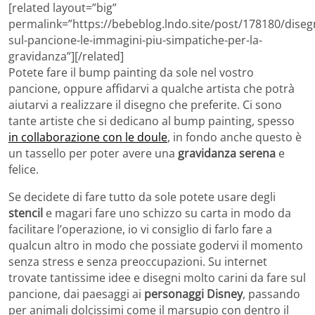
[related layout=”big”
permalink=”https://bebeblog.lndo.site/post/178180/diseg
sul-pancione-le-immagini-piu-simpatiche-per-la-
gravidanza”][/related]
Potete fare il bump painting da sole nel vostro
pancione, oppure affidarvi a qualche artista che potrà
aiutarvi a realizzare il disegno che preferite. Ci sono
tante artiste che si dedicano al bump painting, spesso
in collaborazione con le doule
, in fondo anche questo è
un tassello per poter avere una
gravidanza serena
e
felice.
Se decidete di fare tutto da sole potete usare degli
stencil
e magari fare uno schizzo su carta in modo da
facilitare l’operazione, io vi consiglio di farlo fare a
qualcun altro in modo che possiate godervi il momento
senza stress e senza preoccupazioni. Su internet
trovate tantissime idee e disegni molto carini da fare sul
pancione, dai paesaggi ai
personaggi Disney
, passando
per animali dolcissimi come il marsupio con dentro il