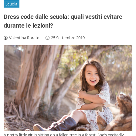
Scuola
Dress code dalle scuola: quali vestiti evitare
durante le lezioni?
Valentina Rorato
-
25 Settembre 2019
A pretty little girl is sitting on a fallen tree in a forest. She's excitedly