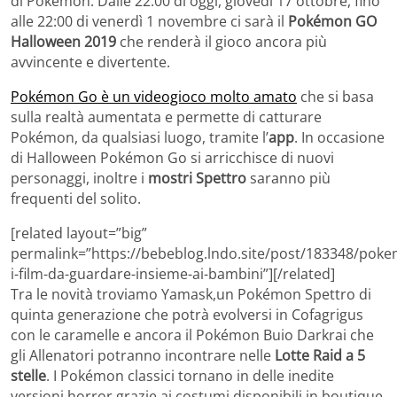
di Pokémon. Dalle 22:00 di oggi, giovedì 17 ottobre, fino
alle 22:00 di venerdì 1 novembre ci sarà il
Pokémon GO
Halloween 2019
che renderà il gioco ancora più
avvincente e divertente.
Pokémon Go è un videogioco molto amato
che si basa
sulla realtà aumentata e permette di catturare
Pokémon, da qualsiasi luogo, tramite l’
app
. In occasione
di Halloween Pokémon Go si arricchisce di nuovi
personaggi, inoltre i
mostri Spettro
saranno più
frequenti del solito.
[related layout=”big”
permalink=”https://bebeblog.lndo.site/post/183348/pok
i-film-da-guardare-insieme-ai-bambini”][/related]
Tra le novità troviamo Yamask,un Pokémon Spettro di
quinta generazione che potrà evolversi in Cofagrigus
con le caramelle e ancora il Pokémon Buio Darkrai che
gli Allenatori potranno incontrare nelle
Lotte Raid a 5
stelle
. I Pokémon classici tornano in delle inedite
versioni horror grazie ai costumi disponibili in boutique,