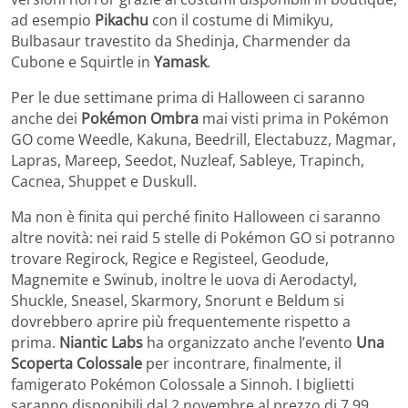
ad esempio
Pikachu
con il costume di Mimikyu,
Bulbasaur travestito da Shedinja, Charmender da
Cubone e Squirtle in
Yamask
.
Per le due settimane prima di Halloween ci saranno
anche dei
Pokémon Ombra
mai visti prima in Pokémon
GO come Weedle, Kakuna, Beedrill, Electabuzz, Magmar,
Lapras, Mareep, Seedot, Nuzleaf, Sableye, Trapinch,
Cacnea, Shuppet e Duskull.
Ma non è finita qui perché finito Halloween ci saranno
altre novità: nei raid 5 stelle di Pokémon GO si potranno
trovare Regirock, Regice e Registeel, Geodude,
Magnemite e Swinub, inoltre le uova di Aerodactyl,
Shuckle, Sneasel, Skarmory, Snorunt e Beldum si
dovrebbero aprire più frequentemente rispetto a
prima.
Niantic Labs
ha organizzato anche l’evento
Una
Scoperta Colossale
per incontrare, finalmente, il
famigerato Pokémon Colossale a Sinnoh. I biglietti
saranno disponibili dal 2 novembre al prezzo di 7,99