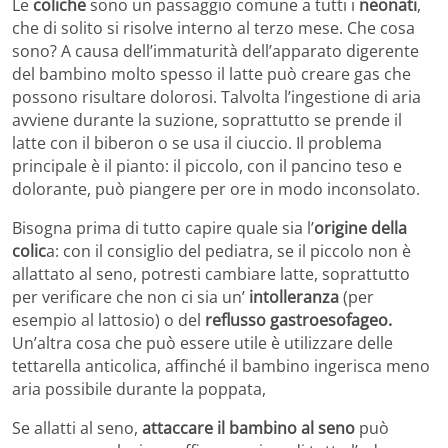
Le
coliche
sono un passaggio comune a tutti i
neonati
,
che di solito si risolve interno al terzo mese. Che cosa
sono? A causa dell’immaturità dell’apparato digerente
del bambino molto spesso il latte può creare gas che
possono risultare dolorosi. Talvolta l’ingestione di aria
avviene durante la suzione, soprattutto se prende il
latte con il biberon o se usa il ciuccio. Il problema
principale è il pianto: il piccolo, con il pancino teso e
dolorante, può piangere per ore in modo inconsolato.
Bisogna prima di tutto capire quale sia l’
origine della
colic
a: con il consiglio del pediatra, se il piccolo non è
allattato al seno, potresti cambiare latte, soprattutto
per verificare che non ci sia un’
intolleranza
(per
esempio al lattosio) o del
reflusso gastroesofageo.
Un’altra cosa che può essere utile è utilizzare delle
tettarella anticolica, affinché il bambino ingerisca meno
aria possibile durante la poppata,
Se allatti al seno,
attaccare il bambino al seno
può