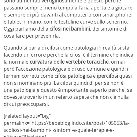
sono aumentati vertiginosamente e questo perché
passano sempre meno tempo all’aria aperta e a giocare
e sempre di più davanti al computer o con smartphone
e tablet in mano, con le testoline curve sullo schermo.
Oggi parliamo della
cifosi nei bambini
, dei sintomi e di
cosa fare per prevenirla.
Quando si parla di cifosi come patologia in realtà si sta
facendo un errore perché la cifosi è il termine che indica
la normale
curvatura delle vertebre toraciche
, ormai
però l’accezione patologica è di uso comune e quindi i
termini corretti come
cifosi patologica
e
ipercifosi
quasi
non si nominano più. La cifosi quindi di per se non è
una patologia e questo è importante saperlo perché, se
doveste trovarlo in un referto sapete che non c’è nulla
di cui preoccuparsi.
[related layout=”big”
permalink=”https://bebeblog.lndo.site/post/105053/la-
scoliosi-nei-bambini-i-sintomi-e-quale-terapie-e-