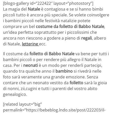
[blogo-gallery id=”222422″ layout=”photostory”]
La magia del
Natale
è contagiosa e se si hanno bimbi
piccoli tutto è ancora più speciale. Se volete coinvolgere
i bambini piccoli nelle festività natalizie potete
comprare un bel
costume da folletto di Babbo Natale
,
un’idea perfetta soprattutto per i piccolissimi che
ancora non riescono a godere a pieno di
regali
, albero
di Natale,
letterine
ecc.
Il costume da
folletto di Babbo Natale
va bene per tutti i
bambini piccoli o per rendere più allegro il Natale in
casa. Per i
neonati
è un modo per renderli partecipi,
quando tra qualche anno il
bambino
si rivedrà nelle
foto sarà veramente una grande emozione. Senza
contare che un neonato vestito da
folletto
sarà la gioia
di nonni, zii,cugini e tutti i parenti del vostro abito
genealogico.
[related layout=”big”
permalink=”https://bebeblog.lndo.site/post/222203/il-