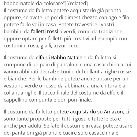
babbo-natale-da-colorare”][/related]
Il costume da folletto potete acquistarlo già pronto
oppure, se avete un po’ di dimestichezza con ago e filo,
potete farlo voi in casa. Potete travestire i vostri
bambini da
folletti rossi
o verdi, come da tradizione,
oppure optare per folletti più creativi ad esempio con
costumini rosa, gialli, azzurri ecc.
Il costume da
elfo di Babbo Natale
o da folletto si
compone di un paio di pantaloni e una casacchina a cui
vanno abbinati dei calzettoni o del collant a righe rosse
e bianche. Per le bambine potete anche optare per un
vestitino verde o rosso da abbinare a una cintura e ai
collant a righe. Il tocco finale del costume da elfo è il
cappellino con punta e pon pon finale.
Il costume da folletto
potete acquistarlo su Amazon
, ci
sono tante proposte per tutti i gusti e tutte le età e
anche per adulti. Se fate il costume in casa potete usare
dei pantaloni già pronti e cucire solo casacchina e