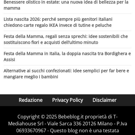
Benessere olistico in estate: una nuova idea di bellezza per la
mamma
Lista nascita 2026: perché sempre più genitori italiani
chiedono carte regalo IKEA invece di tutine e peluche
Festa della Mamma, regali senza sprechi: idee sostenibili che
sostituiscono fiori e acquisti dell’ultimo minuto
Festa della Mamma in Italia, la doppia nascita tra Bordighera e
Assisi
Alternative ai succhi confezionati: idee semplici per far bere e
mangiare meglio i bambini
Redazione
Privacy Policy
Disclaimer
Copyright © 2025 Bebeblog.it proprietà di T-
Mediahouse Srl - Viale Sarca 336 20126 Milano - P.Iva
06933670967 - Questo blog non è una testata