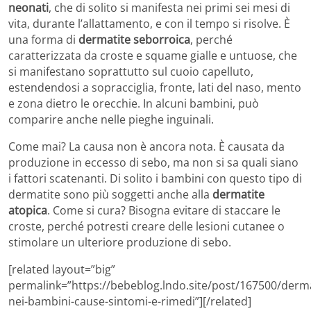
neonati
, che di solito si manifesta nei primi sei mesi di
vita, durante l’allattamento, e con il tempo si risolve. È
una forma di
dermatite seborroica
, perché
caratterizzata da croste e squame gialle e untuose, che
si manifestano soprattutto sul cuoio capelluto,
estendendosi a sopracciglia, fronte, lati del naso, mento
e zona dietro le orecchie. In alcuni bambini, può
comparire anche nelle pieghe inguinali.
Come mai? La causa non è ancora nota. È causata da
produzione in eccesso di sebo, ma non si sa quali siano
i fattori scatenanti. Di solito i bambini con questo tipo di
dermatite sono più soggetti anche alla
dermatite
atopica
. Come si cura? Bisogna evitare di staccare le
croste, perché potresti creare delle lesioni cutanee o
stimolare un ulteriore produzione di sebo.
[related layout=”big”
permalink=”https://bebeblog.lndo.site/post/167500/derma
nei-bambini-cause-sintomi-e-rimedi”][/related]