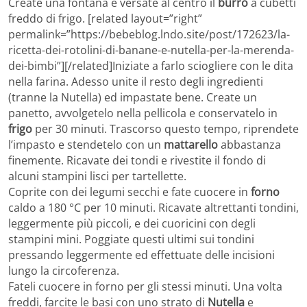
Create una fontana e versate al centro il
burro
a cubetti
freddo di frigo. [related layout=”right”
permalink=”https://bebeblog.lndo.site/post/172623/la-
ricetta-dei-rotolini-di-banane-e-nutella-per-la-merenda-
dei-bimbi”][/related]Iniziate a farlo sciogliere con le dita
nella farina. Adesso unite il resto degli ingredienti
(tranne la Nutella) ed impastate bene. Create un
panetto, avvolgetelo nella pellicola e conservatelo in
frigo
per 30 minuti. Trascorso questo tempo, riprendete
l’impasto e stendetelo con un
mattarello
abbastanza
finemente. Ricavate dei tondi e rivestite il fondo di
alcuni stampini lisci per tartellette.
Coprite con dei legumi secchi e fate cuocere in
forno
caldo a 180 °C per 10 minuti. Ricavate altrettanti tondini,
leggermente più piccoli, e dei cuoricini con degli
stampini mini. Poggiate questi ultimi sui tondini
pressando leggermente ed effettuate delle incisioni
lungo la circoferenza.
Fateli cuocere in forno per gli stessi minuti. Una volta
freddi, farcite le basi con uno strato di
Nutella
e