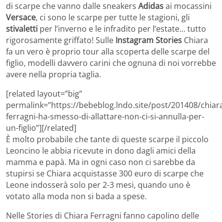
di scarpe che vanno dalle sneakers
Adidas
ai mocassini
Versace
, ci sono le scarpe per tutte le stagioni, gli
stivaletti
per l’inverno e le infradito per l’estate… tutto
rigorosamente griffato! Sulle
Instagram Stories
Chiara
fa un vero è proprio tour alla scoperta delle scarpe del
figlio, modelli davvero carini che ognuna di noi vorrebbe
avere nella propria taglia.
[related layout=”big”
permalink=”https://bebeblog.lndo.site/post/201408/chiar
ferragni-ha-smesso-di-allattare-non-ci-si-annulla-per-
un-figlio”][/related]
È molto probabile che tante di queste scarpe il piccolo
Leoncino le abbia ricevute in dono dagli amici della
mamma e papà. Ma in ogni caso non ci sarebbe da
stupirsi se Chiara acquistasse 300 euro di scarpe che
Leone indosserà solo per 2-3 mesi, quando uno è
votato alla moda non si bada a spese.
Nelle Stories di Chiara Ferragni fanno capolino delle