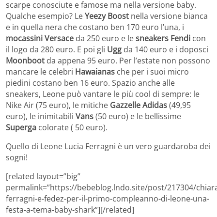
scarpe conosciute e famose ma nella versione baby.
Qualche esempio? Le
Yeezy Boost
nella versione bianca
e in quella nera che costano ben 170 euro l’una, i
mocassini Versace
da 250 euro e le
sneakers Fendi
con
il logo da 280 euro. E poi gli
Ugg
da 140 euro e i doposci
Moonboot
da appena 95 euro. Per l’estate non possono
mancare le celebri
Hawaianas
che per i suoi micro
piedini costano ben 16 euro. Spazio anche alle
sneakers, Leone può vantare le più cool di sempre: le
Nike Air (75 euro), le mitiche
Gazzelle Adidas
(49,95
euro), le inimitabili
Vans
(50 euro) e le bellissime
Superga
colorate ( 50 euro).
Quello di Leone Lucia Ferragni è un vero guardaroba dei
sogni!
[related layout=”big”
permalink=”https://bebeblog.lndo.site/post/217304/chiar
ferragni-e-fedez-per-il-primo-compleanno-di-leone-una-
festa-a-tema-baby-shark”][/related]