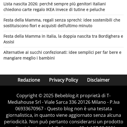
Lista nascita 2026: perché sempre più genitori italiani
chiedono carte regalo IKEA invece di tutine e peluche
Festa della Mamma, regali senza sprechi: idee sostenibili che
sostituiscono fiori e acquisti dell’ultimo minuto
Festa della Mamma in Italia, la doppia nascita tra Bordighera e
Assisi
Alternative ai succhi confezionati: idee semplici per far bere e
mangiare meglio i bambini
Redazione
Privacy Policy
Disclaimer
Copyright © 2025 Bebeblog.it proprietà di T-
Mediahouse Srl - Viale Sarca 336 20126 Milano - P.Iva
06933670967 - Questo blog non è una testata
giornalistica, in quanto viene aggiornato senza alcuna
periodicità. Non può pertanto considerarsi un prodotto