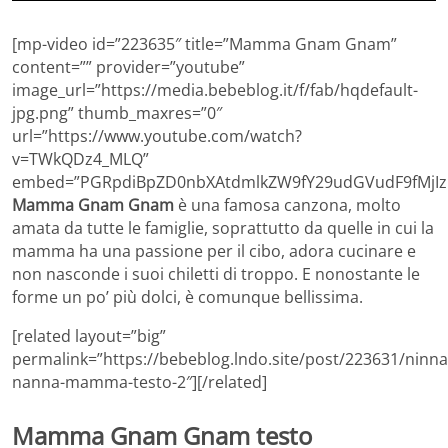
[mp-video id=”223635″ title=”Mamma Gnam Gnam”
content=”” provider=”youtube”
image_url=”https://media.bebeblog.it/f/fab/hqdefault-
jpg.png” thumb_maxres=”0″
url=”https://www.youtube.com/watch?
v=TWkQDz4_MLQ”
embed=”PGRpdiBpZD0nbXAtdmlkZW9fY29udGVudF9fMjIz
Mamma Gnam Gnam
è una famosa canzona, molto
amata da tutte le famiglie, soprattutto da quelle in cui la
mamma ha una passione per il cibo, adora cucinare e
non nasconde i suoi chiletti di troppo. E nonostante le
forme un po’ più dolci, è comunque bellissima.
[related layout=”big”
permalink=”https://bebeblog.lndo.site/post/223631/ninna
nanna-mamma-testo-2″][/related]
Mamma Gnam Gnam testo