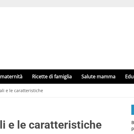
 maternità
Ricette di famiglia
Salute mamma
Edu
ali e le caratteristiche
li e le caratteristiche
B
p