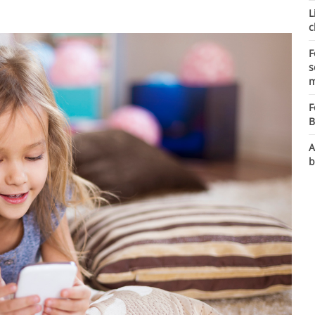
L
c
F
s
m
F
B
A
b