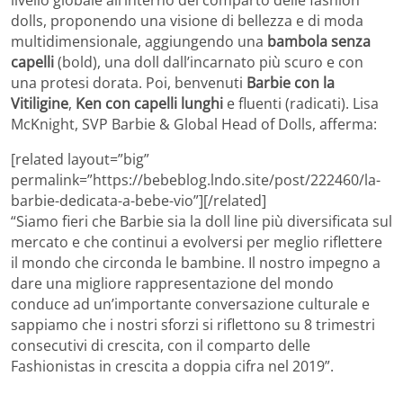
dolls, proponendo una visione di bellezza e di moda
multidimensionale, aggiungendo una
bambola senza
capelli
(bold), una doll dall’incarnato più scuro e con
una protesi dorata. Poi, benvenuti
Barbie con la
Vitiligine
,
Ken con capelli lunghi
e fluenti (radicati). Lisa
McKnight, SVP Barbie & Global Head of Dolls, afferma:
[related layout=”big”
permalink=”https://bebeblog.lndo.site/post/222460/la-
barbie-dedicata-a-bebe-vio”][/related]
“Siamo fieri che Barbie sia la doll line più diversificata sul
mercato e che continui a evolversi per meglio riflettere
il mondo che circonda le bambine. Il nostro impegno a
dare una migliore rappresentazione del mondo
conduce ad un’importante conversazione culturale e
sappiamo che i nostri sforzi si riflettono su 8 trimestri
consecutivi di crescita, con il comparto delle
Fashionistas in crescita a doppia cifra nel 2019”.