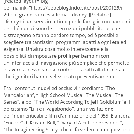
[related layout=”big”
permalink=”https://bebeblog.lndo.site/post/200129/i-
20-piu-grandi-successi-firmati-disney”][/related]
Disney+ è un servizio ottimo per le famiglie con bambini
perché non ci sono le interruzioni pubblicitarie, che
distraggono e fanno perdere tempo, ed è possibile
scegliere tra tantissimi programmi adatti a ogni età ed
esigenza. Un’altra cosa molto interessante è la
possibilità di impostare
profili per bambini
con
un’interfaccia di navigazione più semplice che permette
di avere accesso solo ai contenuti adatti alla loro età e
che i genitori hanno selezionato preventivamente.
Tra i contenuti nuovi ed esclusivi ricordiamo “The
Mandalorian”, “High School Musical: The Musical: The
Series”, e poi “The World According To Jeff Goldblum”e il
dolcissimo “Lilli e il vagabondo”, una rivisitazione
dell’indimenticabile film d’animazione del 1955. E ancora
“Encore” di Kristen Bell; “Diary of A Future President”,
“The Imagineering Story” che ci fa vedere come possono