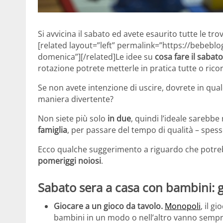
Si avvicina il sabato ed avete esaurito tutte le tr
[related layout=”left” permalink=”https://bebeblo
domenica”][/related]Le idee su
cosa fare il sabat
rotazione potrete metterle in pratica tutte o ricor
Se non avete intenzione di uscire, dovrete in qua
maniera divertente?
Non siete più solo
in due
, quindi l’ideale sarebbe
famiglia
, per passare del tempo di qualità – spess
Ecco qualche suggerimento a riguardo che potreb
pomeriggi noiosi
.
Sabato sera a casa con bambini: gi
Giocare a un gioco da tavolo.
Monopoli
, il g
bambini in un modo o nell’altro vanno sempre 