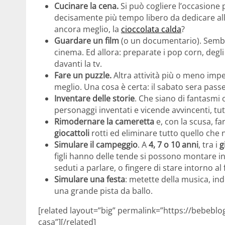
Cucinare la cena.
Si può cogliere l’occasione p
decisamente più tempo libero da dedicare alla
ancora meglio, la
cioccolata calda
?
Guardare un film
(o un documentario). Sembr
cinema. Ed allora: preparate i pop corn, degli 
davanti la tv.
Fare un puzzle.
Altra attività più o meno imp
meglio. Una cosa è certa: il sabato sera pass
Inventare delle storie
. Che siano di fantasmi 
personaggi inventati e vicende avvincenti, tutt
Rimodernare la cameretta
e, con la scusa, fa
giocattoli
rotti ed eliminare tutto quello che n
Simulare il campeggio
. A
4, 7 o 10 anni
, tra i
g
figli hanno delle tende si possono montare in
seduti a parlare, o fingere di stare intorno al
Simulare una festa
: metette della musica, ind
una grande pista da ballo.
[related layout=”big” permalink=”https://bebeblo
casa”][/related]