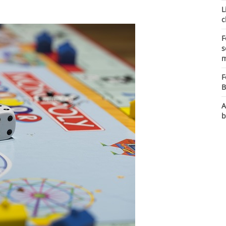
L
c
F
s
m
F
B
A
b