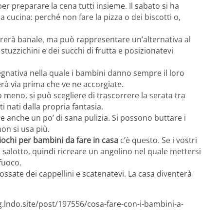
er preparare la cena tutti insieme. Il sabato si ha
 cucina: perché non fare la pizza o dei biscotti o,
erà banale, ma può rappresentare un’alternativa al
stuzzichini e dei succhi di frutta e posizionatevi
egnativa nella quale i bambini danno sempre il loro
erà via prima che ve ne accorgiate.
o meno, si può scegliere di trascorrere la serata tra
i nati dalla propria fantasia.
re anche un po’ di sana pulizia. Si possono buttare i
on si usa più.
iochi per bambini da fare in casa
c’è questo. Se i vostri
 salotto, quindi ricreare un angolino nel quale mettersi
 fuoco.
ossate dei cappellini e scatenatevi. La casa diventerà
g.lndo.site/post/197556/cosa-fare-con-i-bambini-a-