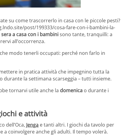
ovate su come trascorrerlo in casa con le piccole pesti?
g.lndo.site/post/199333/cosa-fare-con-i-bambini-la-
o sera a casa con i bambini
sono tante, tranquilli: a
rervi all’occorrenza.
lche modo tenerli occupati: perché non farlo in
 mettere in pratica attività che impegnino tutta la
o durante la settimana scarseggia – tutti insieme.
be tornarvi utile anche la
domenica
o durante i
ochi e attività
ioco dell’Oca,
Jenga
e tanti altri. I giochi da tavolo per
a coinvolgere anche gli adulti. Il tempo volerà.