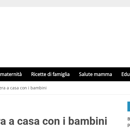
 maternità
Ricette di famiglia
Salute mamma
Edu
sera a casa con i bambini
ra a casa con i bambini
B
p