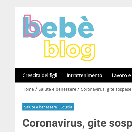
Crescita dei figli
Intrattenimento
Lavoro e
/
/
Home
Salute e benessere
Coronavirus, gite sospese
Salute e benessere
Scuola
Coronavirus, gite sosp