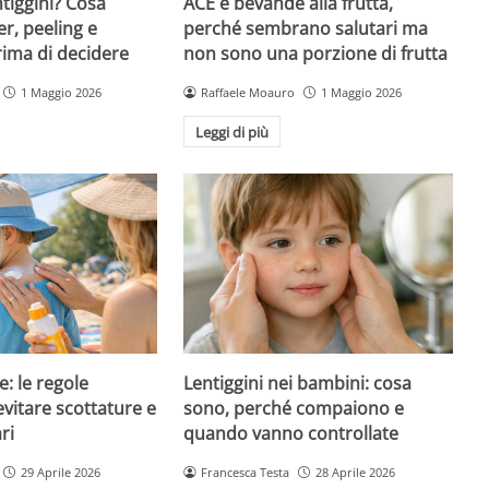
ntiggini? Cosa
ACE e bevande alla frutta,
er, peeling e
perché sembrano salutari ma
rima di decidere
non sono una porzione di frutta
1 Maggio 2026
Raffaele Moauro
1 Maggio 2026
Leggi di più
e: le regole
Lentiggini nei bambini: cosa
evitare scottature e
sono, perché compaiono e
ri
quando vanno controllate
29 Aprile 2026
Francesca Testa
28 Aprile 2026