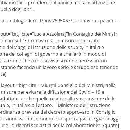
obbiamo farci prendere dal panico ma fare attenzione
ella degli altri.
esalute.blogosfere.it/post/595067/coronavirus-pazienti-
out=”big” cite=”Lucia Azzolina]“In Consiglio dei Ministri
dinari sul #Coronavirus. Le misure approvate
 dei viaggi di istruzione delle scuole, in Italia e
zione dei colleghi di governo e che farò in modo di
ecauzione che a mio avviso si rende necessaria in
ie stanno facendo un lavoro serio e scrupoloso tenendo
te]
 layout=”big” cite=”Miur]“Il Consiglio dei Ministri, nella
 misure per evitare la diffusione del Covid – 19 e
 adottate, anche quelle relative alla sospensione delle
ole, in Italia e all’estero. Il Ministero dell’Istruzione
’ordinanza prevista dal decreto approvato in Consiglio
i istruzione vanno comunque sospesi a partire già da oggi
 e i dirigenti scolastici per la collaborazione”.[/quote]