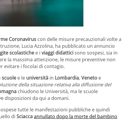
arme Coronavirus
con delle misure precauzionali volte a
’Istruzione, Lucia Azzolina, ha pubblicato un annuncio
gite scolastiche
e i
viaggi didattici
sono sospesi, sia in
estare la massima attenzione, le misure preventive non
evitare i focolai di contagio.
e
scuole
e le
università
in
Lombardia
,
Veneto
e
oluzione della situazione relativa alla diffusione del
Romagna
chiudono le Università, ma le scuole
e disposizioni da qui a domani.
 sospese tutte le manifestazioni pubbliche e quindi
uello di
Sciacca
annullato dopo la morte del bambino