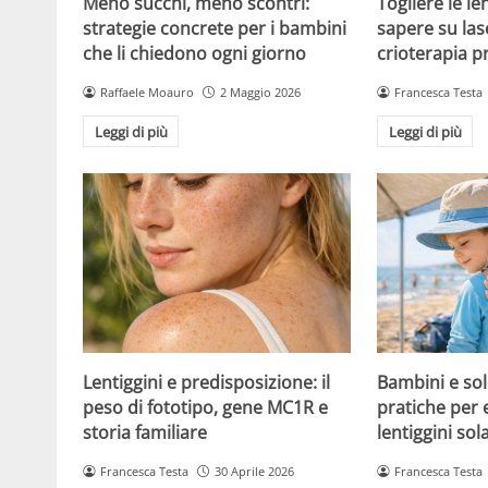
Meno succhi, meno scontri:
Togliere le le
strategie concrete per i bambini
sapere su las
che li chiedono ogni giorno
crioterapia p
Raffaele Moauro
2 Maggio 2026
Francesca Testa
Leggi di più
Leggi di più
Lentiggini e predisposizione: il
Bambini e sol
peso di fototipo, gene MC1R e
pratiche per 
storia familiare
lentiggini sola
Francesca Testa
30 Aprile 2026
Francesca Testa