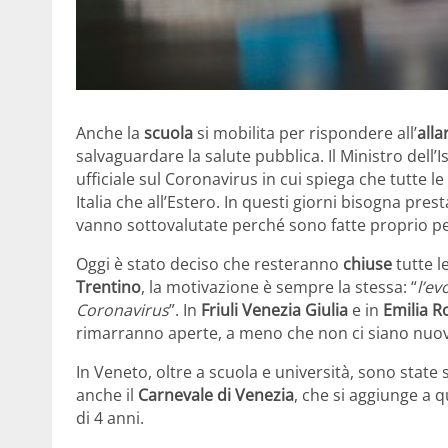
Anche la
scuola
si mobilita per rispondere all’
all
salvaguardare la salute pubblica. Il Ministro dell
ufficiale sul Coronavirus in cui spiega che tutte le
Italia che all’Estero. In questi giorni bisogna pr
vanno sottovalutate perché sono fatte proprio per 
Oggi è stato deciso che resteranno
chiuse
tutte l
Trentino
, la motivazione è sempre la stessa: “
l’ev
Coronavirus
”. In
Friuli Venezia Giulia
e in
Emilia 
rimarranno aperte, a meno che non ci siano nuov
In Veneto, oltre a scuola e università, sono state
anche il
Carnevale di Venezia
, che si aggiunge a q
di 4 anni.