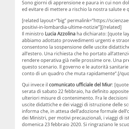
Sono giorni di apprensione e paura in cui non d
ed evitare di mettere a rischio la nostra salute e qu
[related layout=”big” permalink=”https://scienza
positivi-in-lombardia-ultime-notizie”][/related]
Il ministro
Lucia Azzolina
ha dichiarato: [quote lay
abbiamo adottato provvedimenti urgenti e straor
consentono la sospensione delle uscite didattiche e
all’estero. Una richiesta che ho portato all’atten
rendere operativa già nelle prossime ore. Una pr
questo scenario. Il governo e le autorità sanitar
conto di un quadro che muta rapidamente”.[/quo
Qui invece il
comunicato ufficiale del Miur
: [quote
serata di sabato 22 febbraio, ha definito apposite
ulteriori misure di contenimento. Fra le decisioni
uscite didattiche e dei viaggi di istruzione delle scu
informa che, in attesa dell’adozione formale dell
dei Ministri, per motivi precauzionali, i viaggi d
domenica 23 febbraio 2020. Si ringraziano le scuole