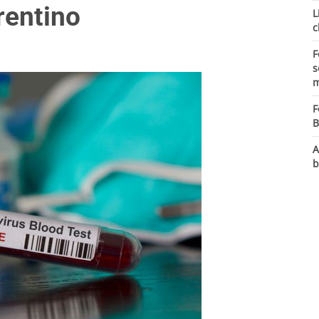
rentino
L
c
F
s
m
F
B
A
b