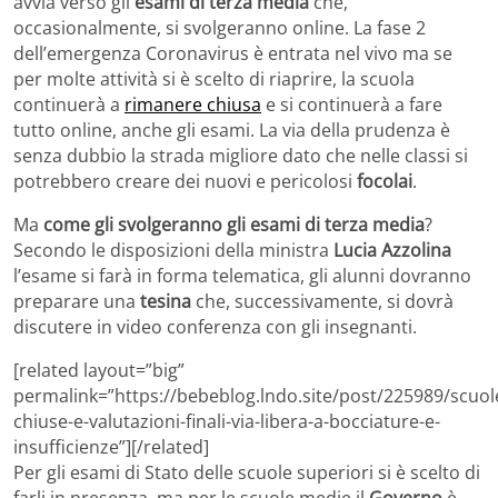
avvia verso gli
esami di terza media
che,
occasionalmente, si svolgeranno online. La fase 2
dell’emergenza Coronavirus è entrata nel vivo ma se
per molte attività si è scelto di riaprire, la scuola
continuerà a
rimanere chiusa
e si continuerà a fare
tutto online, anche gli esami. La via della prudenza è
senza dubbio la strada migliore dato che nelle classi si
potrebbero creare dei nuovi e pericolosi
focolai
.
Ma
come gli svolgeranno gli esami di terza media
?
Secondo le disposizioni della ministra
Lucia Azzolina
l’esame si farà in forma telematica, gli alunni dovranno
preparare una
tesina
che, successivamente, si dovrà
discutere in video conferenza con gli insegnanti.
[related layout=”big”
permalink=”https://bebeblog.lndo.site/post/225989/scuol
chiuse-e-valutazioni-finali-via-libera-a-bocciature-e-
insufficienze”][/related]
Per gli esami di Stato delle scuole superiori si è scelto di