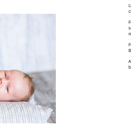
L
c
F
s
m
F
B
A
b