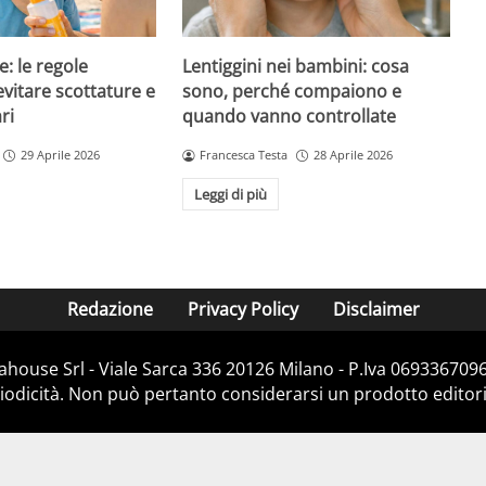
e: le regole
Lentiggini nei bambini: cosa
evitare scottature e
sono, perché compaiono e
ri
quando vanno controllate
29 Aprile 2026
Francesca Testa
28 Aprile 2026
Leggi di più
Redazione
Privacy Policy
Disclaimer
house Srl - Viale Sarca 336 20126 Milano - P.Iva 06933670967
dicità. Non può pertanto considerarsi un prodotto editorial