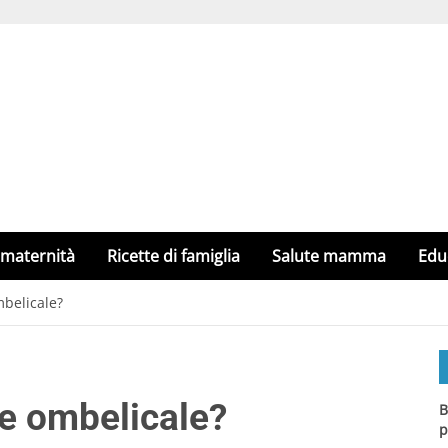
 maternità
Ricette di famiglia
Salute mamma
Edu
mbelicale?
ne ombelicale?
B
p