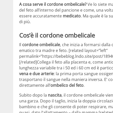
A cosa serve il cordone ombelicale?
Ve lo siete m
del feto all’interno del pancione e come, una vol
essere accuratamente
medicato
. Ma quale è la s
di più.
Cos’è il cordone ombelicale
Il
cordone ombelicale
, che inizia a formarsi dall
ematico tra madre e feto. [related layout=”left”
permalink=”https://bebeblog.lndo.site/post/1894
[/related]Collega il feto alla placenta e, come anti
lunghezza variabile tra i 50 ed i 60 cm ed è parti
vena e due arterie
: la prima porta sangue ossigena
trasportano il sangue nella maniera inversa. E’ col
direttamente all’
ombelico del feto
.
Subito dopo la
nascita
, il cordone ombelicale vie
una garza. Dopo il taglio, inizia la doppia circol
bambino e che gli consente di poter respirare, 
quasi, dato l’allattamento – dalla mamma.[related