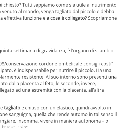
ai chiesto? Tutti sappiamo come sia utile al nutrimento
ta venuto al mondo, venga tagliato dal piccolo e debba
ua effettiva funzione e
a cosa è collegato
? Scopriamone
a quinta settimana di gravidanza, è l’organo di scambio
08/conservazione-cordone-ombelicale-consigli-costi”]
cipato, è indispensabile per nutrire il piccolo. Ha una
colarmente resistente. Al suo interno sono presenti
una
to dalla placenta al feto, le seconde, invece,
legato ad una estremità con la placenta, all’altra
ne
tagliato
e chiuso con un elastico, quindi avvolto in
azione sanguigna, quella che rende automo in tal senso il
mangiare, insomma, vivere in maniera autonoma – o
 layout=”big”