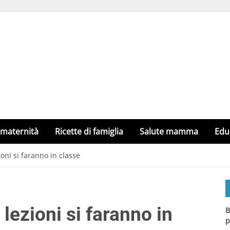
 maternità
Ricette di famiglia
Salute mamma
Edu
ioni si faranno in classe
lezioni si faranno in
B
p