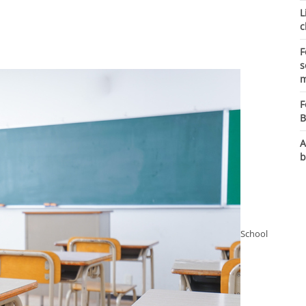
L
c
F
s
m
F
B
A
b
School