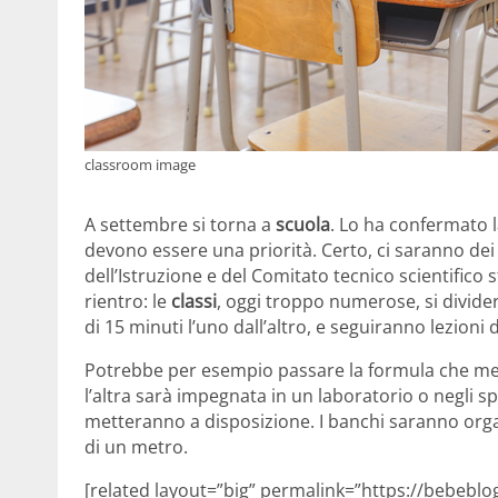
classroom image
A settembre si torna a
scuola
. Lo ha confermato l
devono essere una priorità. Certo, ci saranno dei
dell’Istruzione e del Comitato tecnico scientifico 
rientro: le
classi
, oggi troppo numerose, si divide
di 15 minuti l’uno dall’altro, e seguiranno lezioni 
Potrebbe per esempio passare la formula che men
l’altra sarà impegnata in un laboratorio o negli spazi
metteranno a disposizione. I banchi saranno organ
di un metro.
[related layout=”big” permalink=”https://bebeblo