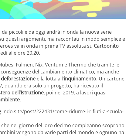
 da piccoli e da oggi andrà in onda la nuova serie
 su questi argomenti, ma raccontati in modo semplice e
eroes va in onda in prima TV assoluta su
Cartoonito
vedì alle ore 20.20.
a, Nubes, Fulmen, Nix, Ventum e Thermo che tramite le
le conseguenze del cambiamento climatico, ma anche
a
deforestazione
e la lotta all’
inquinamento
. Un cartone
, quando era solo un progetto, ha ricevuto il
tero dell’Istruzione
, poi nel 2019, a lavori quasi
ambiente
.
.lndo.site/post/222431/come-ridurre-i-rifiuti-a-scuola-
i che nel giorno del loro decimo compleanno scoprono
 I bambini vengono da varie parti del mondo e ognuno ha