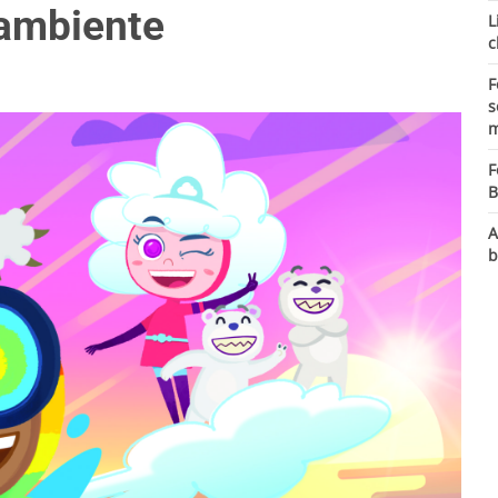
’ambiente
L
c
F
s
m
F
B
A
b