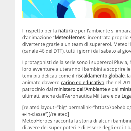
Il rispetto per la
natura
e per l’ambiente si impara
d’animazione “
MeteoHeroes
” incentrata proprio
divertente grazie a un team di supereroi. MeteoH
(canale 46 del DTT), tutti i giorni dal sabato al gio
I protagonisti della serie sono i supereroi Pluvi
loro avventure aiuteranno i bambini a scoprire 
temi più delicati come il
riscaldamento globale
, l
animato davvero
carino ed educativo
che nel 2017
patrocinio dal
ministero dell’Ambiente
e dal
minis
ultimati, anche dall’Aeronautica Militare e da
Leg
[related layout=”big” permalink=”https://bebeblog
e-in-classe”][/related]
MeteoHeroes racconta la storia di alcuni bambin
di avere dei super poteri e di essere degli eroi.