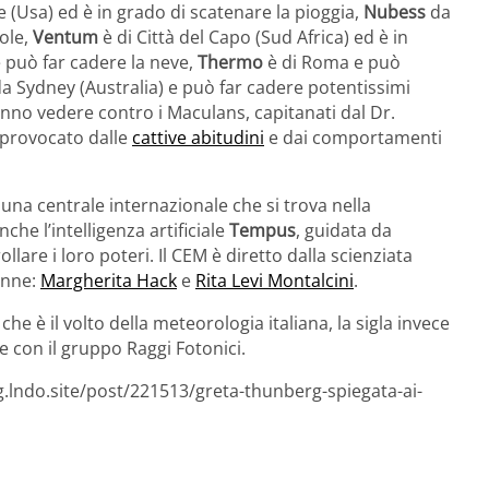
e (Usa) ed è in grado di scatenare la pioggia,
Nubess
da
ole,
Ventum
è di Città del Capo (Sud Africa) ed è in
e può far cadere la neve,
Thermo
è di Roma e può
da Sydney (Australia) e può far cadere potentissimi
vranno vedere contro i Maculans, capitanati dal Dr.
 provocato dalle
cattive abitudini
e dai comportamenti
una centrale internazionale che si trova nella
he l’intelligenza artificiale
Tempus
, guidata da
llare i loro poteri. Il CEM è diretto dalla scienziata
onne:
Margherita Hack
e
Rita Levi Montalcini
.
 è il volto della meteorologia italiana, la sigla invece
e con il gruppo Raggi Fotonici.
g.lndo.site/post/221513/greta-thunberg-spiegata-ai-