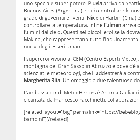
uno speciale super potere.
Pluvia
arriva da Seattl
Buenos Aires (Argentina) e può controllare le nuv
grado di governare i venti,
Nix
è di Harbin (Cina) 
controllare la temperatura, infine
Fulmen
arriva 
fulmini dal cielo. Questi sei piccoli eroi se la do
Makina, che rappresentano tutto l’inquinamento
nocivi degli esseri umani.
I supereroi vivono al CEM (Centro Esperti Meteo), 
montagna del Gran Sasso in Abruzzo e dove c’è anc
scienziati e meteorologi, che li addestrerà a contro
Margherita Rita
. Un omaggio a due talentuose d
L’ambassador di MeteoHeroes è Andrea Giuliacci che
è cantata da Francesco Facchinetti, collaborazion
[related layout=”big” permalink=”https://bebeblo
bambini”][/related]