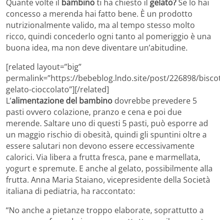
Quante volte il
bambino
ti ha chiesto il
gelato?
Se lo hai
concesso a merenda hai fatto bene. È un prodotto
nutrizionalmente valido, ma al tempo stesso molto
ricco, quindi concederlo ogni tanto al pomeriggio è una
buona idea, ma non deve diventare un’abitudine.
[related layout=”big”
permalink=”https://bebeblog.lndo.site/post/226898/bisco
gelato-cioccolato”][/related]
L’
alimentazione del bambino
dovrebbe prevedere 5
pasti ovvero colazione, pranzo e cena e poi due
merende. Saltare uno di questi 5 pasti, può esporre ad
un maggio rischio di obesità, quindi gli spuntini oltre a
essere salutari non devono essere eccessivamente
calorici. Via libera a frutta fresca, pane e marmellata,
yogurt e spremute. E anche al gelato, possibilmente alla
frutta. Anna Maria Staiano, vicepresidente della Società
italiana di pediatria, ha raccontato:
“No anche a pietanze troppo elaborate, soprattutto a