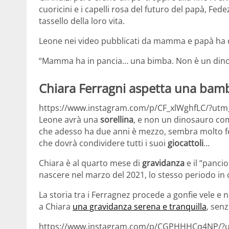
cuoricini e i capelli rosa del futuro del papà, Fed
tassello della loro vita.
Leone nei video pubblicati da mamma e papà ha 
“Mamma ha in pancia… una bimba. Non è un dino
Chiara Ferragni aspetta una bam
https://www.instagram.com/p/CF_xlWghfLC/?utm
Leone avrà una
sorellina
, e non un dinosauro com
che adesso ha due anni è mezzo, sembra molto feli
che dovrà condividere tutti i suoi
giocattoli
…
Chiara è al quarto mese di
gravidanza
e il “panci
nascere nel marzo del 2021, lo stesso periodo in
La storia tra i Ferragnez procede a gonfie vele e
a Chiara
una gravidanza serena e tranquilla
, senz
https://www.instagram.com/p/CGPHHHCq4NP/?u