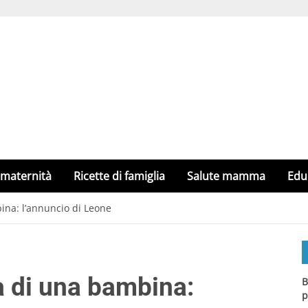
 maternità
Ricette di famiglia
Salute mamma
Edu
ina: l’annuncio di Leone
a di una bambina:
B
p