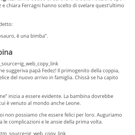
ez e chiara Ferragni hanno scelto di svelare quest’ultimo
detto:
sauro, è una bimba”.
bina
_source=ig_web_copy_link
e suggeriva papà Fedez! Il primogenito della coppia,
ce del nuovo arrivo in famiglia. Chissà se ha capito
one” inizia a essere evidente. La bambina dovrebbe
 cui è venuto al mondo anche Leone.
 noi non possiamo che essere felici per loro. Auguriamo
a le complicazioni e le ansie della prima volta.
tm_source=ig_web_copy_link