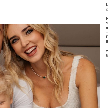
L
c
F
s
m
F
B
A
b