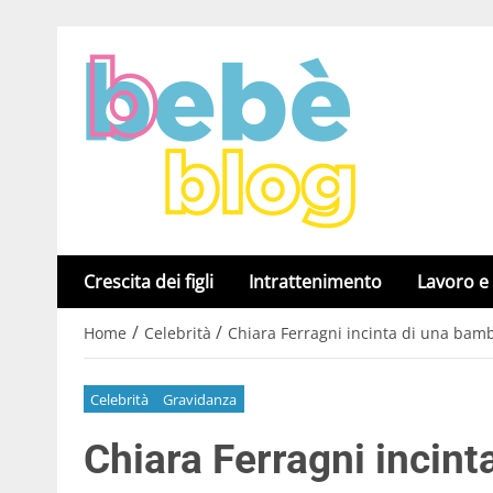
Crescita dei figli
Intrattenimento
Lavoro e
/
/
Home
Celebrità
Chiara Ferragni incinta di una bamb
Celebrità
Gravidanza
Chiara Ferragni incint