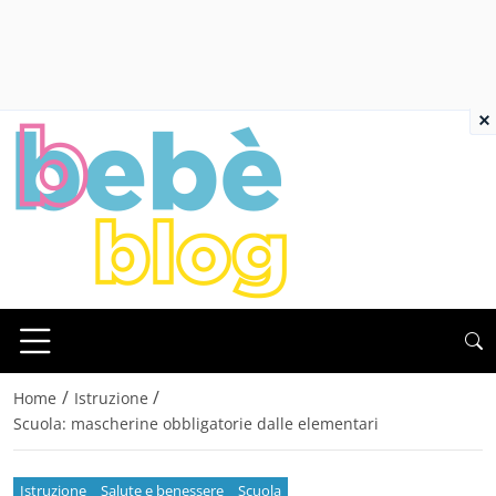
×
/
/
Home
Istruzione
Scuola: mascherine obbligatorie dalle elementari
Istruzione
Salute e benessere
Scuola