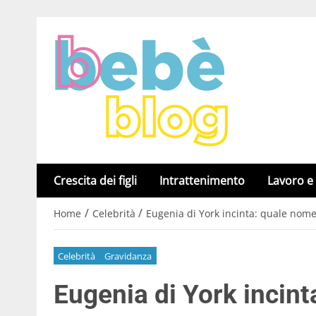
Crescita dei figli
Intrattenimento
Lavoro e
/
/
Home
Celebrità
Eugenia di York incinta: quale nome
Celebrità
Gravidanza
Eugenia di York incint