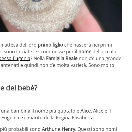
n attesa del loro
primo figlio
che nascerà nei primi
a, sono iniziate le scommesse per il
nome
del piccolo
cipessa Eugenia
? Nella
Famiglia Reale
non c’è una grande
i antenati e quindi non c’è molta varietà. Sono molto
me del bebè?
e una bambina il nome più quotato è
Alice
. Alice è il
i Eugenia e il marito della Regina Elisabetta.
 più probabili sono
Arthur
e
Henry
. Questi sono nomi