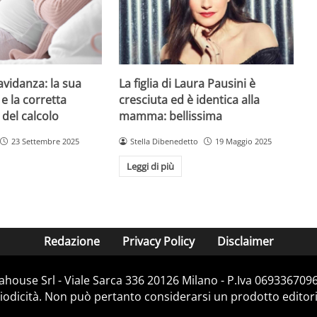
avidanza: la sua
La figlia di Laura Pausini è
e la corretta
cresciuta ed è identica alla
 del calcolo
mamma: bellissima
23 Settembre 2025
Stella Dibenedetto
19 Maggio 2025
Leggi di più
Redazione
Privacy Policy
Disclaimer
house Srl - Viale Sarca 336 20126 Milano - P.Iva 06933670967
dicità. Non può pertanto considerarsi un prodotto editorial