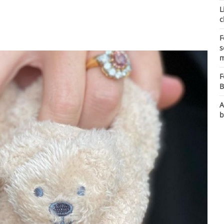
L
c
F
s
m
F
B
A
b