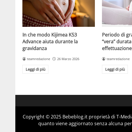
Periodo di gr
In che modo Kijimea K53
“vera” durata 
Advance aiuta durante la
effettuazione
gravidanza
teamredazione
teamredazione
26 Marzo 2026
Leggi di più
Leggi di più
Copyright © 2025 Bebeblog.it proprietà di T-Media
quanto viene aggiornato senza alcuna perio