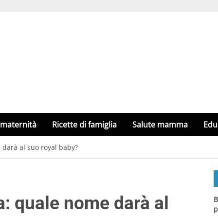
 maternità
Ricette di famiglia
Salute mamma
Edu
 darà al suo royal baby?
a: quale nome darà al
B
p