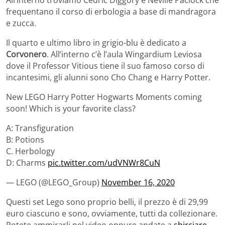
All’interno troviamo Cedric Diggory e Neville Paciock che
frequentano il corso di erbologia a base di mandragora
e zucca.
Il quarto e ultimo libro in grigio-blu è dedicato a
Corvonero
. All’interno c’è l’aula Wingardium Leviosa
dove il Professor Vitious tiene il suo famoso corso di
incantesimi, gli alunni sono Cho Chang e Harry Potter.
New LEGO Harry Potter Hogwarts Moments coming
soon! Which is your favorite class?
A: Transfiguration
B: Potions
C. Herbology
D: Charms
pic.twitter.com/udVNWr8CuN
— LEGO (@LEGO_Group)
November 16, 2020
Questi set Lego sono proprio belli, il prezzo è di 29,99
euro ciascuno e sono, ovviamente, tutti da collezionare.