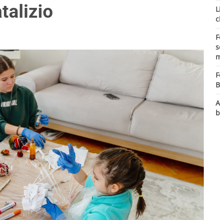
talizio
L
c
F
s
m
F
B
A
b