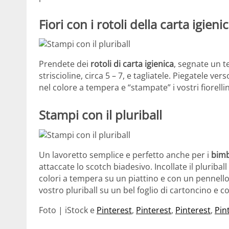
Fiori con i rotoli della carta igieni
Prendete dei
rotoli di carta igienica
, segnate un te
striscioline, circa 5 – 7, e tagliatele. Piegatele ve
nel colore a tempera e “stampate” i vostri fiorelli
Stampi con il pluriball
Un lavoretto semplice e perfetto anche per i
bimb
attaccate lo scotch biadesivo. Incollate il pluribal
colori a tempera su un piattino e con un pennello 
vostro pluriball su un bel foglio di cartoncino e 
Foto | iStock e
Pinterest
,
Pinterest
,
Pinterest
,
Pin