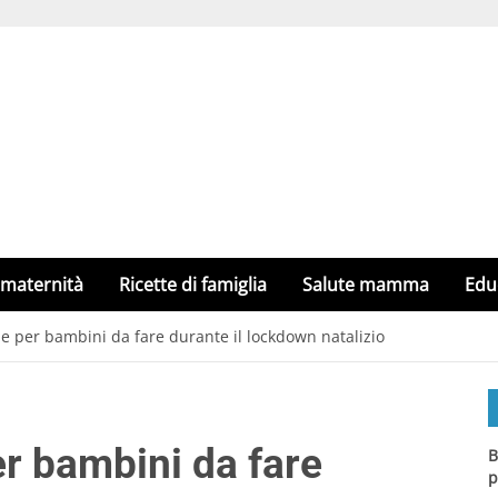
 maternità
Ricette di famiglia
Salute mamma
Edu
ale per bambini da fare durante il lockdown natalizio
er bambini da fare
B
p