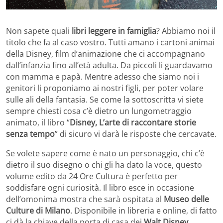
Non sapete quali
libri leggere in famiglia
? Abbiamo noi il
titolo che fa al caso vostro. Tutti amano i cartoni animai
della Disney, film d’animazione che ci accompagnano
dall’infanzia fino all’età adulta. Da piccoli li guardavamo
con mamma e papà. Mentre adesso che siamo noi i
genitori li proponiamo ai nostri figli, per poter volare
sulle ali della fantasia. Se come la sottoscritta vi siete
sempre chiesti cosa c’è dietro un lungometraggio
animato, il libro “
Disney, L’arte di raccontare storie
senza tempo
” di sicuro vi darà le risposte che cercavate.
Se volete sapere come è nato un personaggio, chi c’è
dietro il suo disegno o chi gli ha dato la voce, questo
volume edito da 24 Ore Cultura è perfetto per
soddisfare ogni curiosità. Il libro esce in occasione
dell’omonima mostra che sarà ospitata al
Museo delle
Culture di Milano
. Disponibile in libreria e online, di fatto
ci dà la chiave della porta di casa dei
Walt Disney