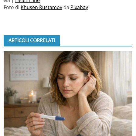
via |
HealthLine
Foto di
Khusen Rustamov
da
Pixabay
ARTICOLI CORRELATI