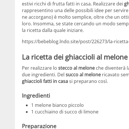
estivi ricchi di frutta fatti in casa. Realizzare dei
ghi
rappresentino una delle possibili idee per servire c
ne accorgano) è molto semplice, oltre che un ot
loro. Insomma, se state cercando un modo semplic
la ricetta dalla quale iniziare.
https://bebeblog.lndo.site/post/226273/la-ricetta
La ricetta dei ghiaccioli al melon
Per realizzare lo
stecco al melone
che diventerà la
due ingredienti. Del
succo al melone
ricavato semp
ghiaccioli fatti in casa
si preparano così.
Ingredienti
1 melone bianco piccolo
1 cucchiaino di succo di limone
Preparazione