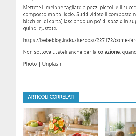
Mettete il melone ​​tagliato a pezzi piccoli e il suc
composto molto liscio. Suddividete il composto negl
bicchieri di carta) lasciando un po’ di spazio in su
quindi gustate.
https://bebeblog.lndo.site/post/227172/come-fare-
Non sottovalutateli anche per la
colazione
, quand
Photo | Unplash
ARTICOLI CORRELATI