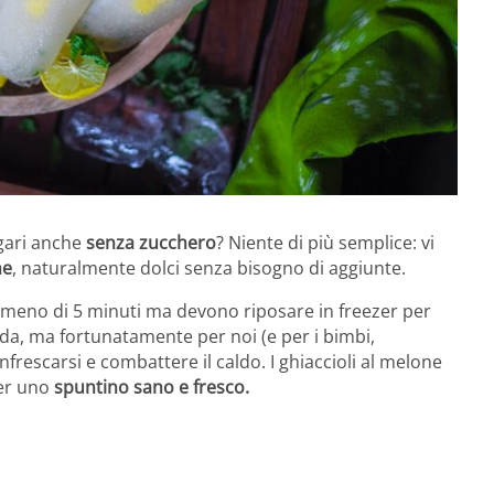
gari anche
senza zucchero
? Niente di più semplice: vi
ne
, naturalmente dolci senza bisogno di aggiunte.
n meno di 5 minuti ma devono riposare in freezer per
lda, ma fortunatamente per noi (e per i bimbi,
frescarsi e combattere il caldo. I ghiaccioli al melone
er u
no
spuntino sano e fresco.