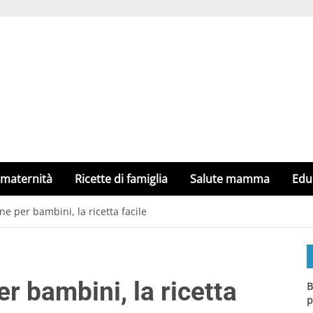
 maternità
Ricette di famiglia
Salute mamma
Edu
ne per bambini, la ricetta facile
r bambini, la ricetta
B
p