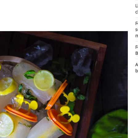
L
c
F
s
m
F
B
A
b