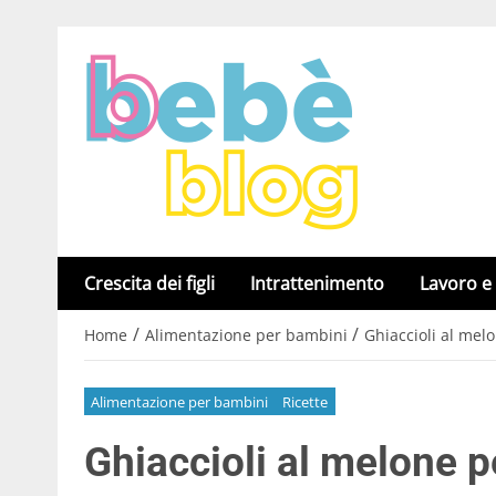
Crescita dei figli
Intrattenimento
Lavoro e
/
/
Home
Alimentazione per bambini
Ghiaccioli al melo
Alimentazione per bambini
Ricette
Ghiaccioli al melone pe