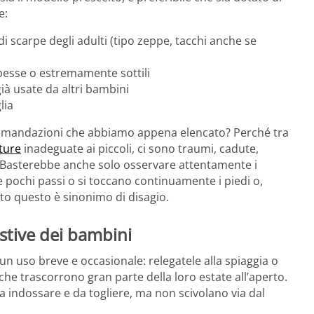
e:
di scarpe degli adulti (tipo zeppe, tacchi anche se
pesse o estremamente sottili
già usate da altri bambini
lia
ccomandazioni che abbiamo appena elencato? Perché tra
ture
inadeguate ai piccoli, ci sono traumi, cadute,
a. Basterebbe anche solo osservare attentamente i
are pochi passi o si toccano continuamente i piedi o,
tto questo è sinonimo di disagio.
estive dei bambini
 un uso breve e occasionale: relegatele alla spiaggia o
 che trascorrono gran parte della loro estate all’aperto.
a indossare e da togliere, ma non scivolano via dal