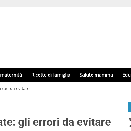
 maternità
Ricette di famiglia
Salute mamma
Edu
rrori da evitare
e: gli errori da evitare
B
p