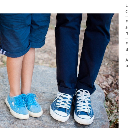
L
c
F
s
m
F
B
A
b