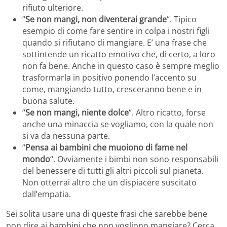
rifiuto ulteriore.
“
Se non mangi, non diventerai grande
“. Tipico
esempio di come fare sentire in colpa i nostri figli
quando si rifiutano di mangiare. E’ una frase che
sottintende un ricatto emotivo che, di certo, a loro
non fa bene. Anche in questo caso è sempre meglio
trasformarla in positivo ponendo l’accento su
come, mangiando tutto, cresceranno bene e in
buona salute.
“
Se non mangi, niente dolce
“. Altro ricatto, forse
anche una minaccia se vogliamo, con la quale non
si va da nessuna parte.
“
Pensa ai bambini che muoiono di fame nel
mondo
“. Ovviamente i bimbi non sono responsabili
del benessere di tutti gli altri piccoli sul pianeta.
Non otterrai altro che un dispiacere suscitato
dall’empatia.
Sei solita usare una di queste frasi che sarebbe bene
non dire ai bambini che non vogliono mangiare? Cerca