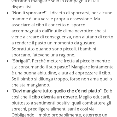
vorranno mangiare solo in compagnia di tali
dispositivi.
“
Non ti sporcare!
”. Il divieto di sporcarsi, per alcune
mamme è una vera e propria ossessione. Ma
associare al cibo il concetto di sporco
accompagnato dall’inutile clima nevrotico che si
viene a creare di conseguenza, non aiutano di certo
a rendere il pasto un momento da gustare.
Soprattutto quando sono piccoli, i bambini
sporcano, fatevene una ragione.
“
Sbrigati
”. Perché mettere fretta al piccolo mentre
sta consumando il suo pasto? Mangiare lentamente
è una buona abitudine, aiuta ad apprezzare il cibo.
Se il bimbo si dilunga troppo, forse non ama quello
che sta mangiando.
“
Devi mangiare tutto quello che c’è nel piatto
”. Ed è
così che
il cibo diventa un dovere
. Meglio educarli,
piuttosto a sentimenti positivi quali combattere gli
sprechi, prediligere alimenti sani e così via.
Obbligandoli, molto probabilmente, otterrete un