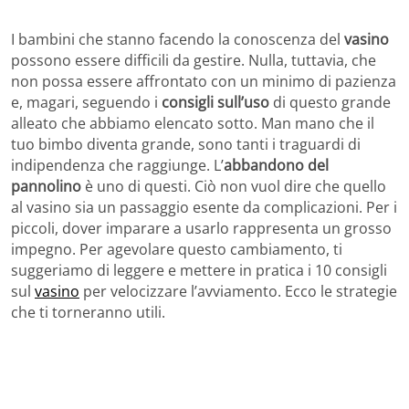
I bambini che stanno facendo la conoscenza del
vasino
possono essere difficili da gestire. Nulla, tuttavia, che
non possa essere affrontato con un minimo di pazienza
e, magari, seguendo i
consigli sull’uso
di questo grande
alleato che abbiamo elencato sotto. Man mano che il
tuo bimbo diventa grande, sono tanti i traguardi di
indipendenza che raggiunge. L’
abbandono del
pannolino
è uno di questi. Ciò non vuol dire che quello
al vasino sia un passaggio esente da complicazioni. Per i
piccoli, dover imparare a usarlo rappresenta un grosso
impegno. Per agevolare questo cambiamento, ti
suggeriamo di leggere e mettere in pratica i 10 consigli
sul
vasino
per velocizzare l’avviamento. Ecco le strategie
che ti torneranno utili.