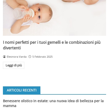
I nomi perfetti per i tuoi gemelli e le combinazioni più
divertenti
Eleonora Varda
5 Febbraio 2025
Leggi di più
ARTICOLI RECENTI
Benessere olistico in estate: una nuova idea di bellezza per la
mamma