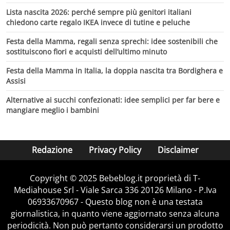
Lista nascita 2026: perché sempre più genitori italiani
chiedono carte regalo IKEA invece di tutine e peluche
Festa della Mamma, regali senza sprechi: idee sostenibili che
sostituiscono fiori e acquisti dell’ultimo minuto
Festa della Mamma in Italia, la doppia nascita tra Bordighera e
Assisi
Alternative ai succhi confezionati: idee semplici per far bere e
mangiare meglio i bambini
Redazione
Privacy Policy
Disclaimer
Copyright © 2025 Bebeblog.it proprietà di T-
Mediahouse Srl - Viale Sarca 336 20126 Milano - P.Iva
06933670967 - Questo blog non è una testata
giornalistica, in quanto viene aggiornato senza alcuna
periodicità. Non può pertanto considerarsi un prodotto