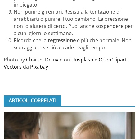
impiegato.
Non punire gli
errori
. Resisti alla tentazione di
arrabbiarti o punire il tuo bambino. La pressione
non lo aiuterà di certo. Puoi anche sospendere per
alcuni giorni o settimane.
Ricorda che la
regressione
è più che normale. Non
scoraggiarti se ciò accade. Dagli tempo.
Photo by
Charles Deluvio
on
Unsplash
e
OpenClipart-
Vectors
da
Pixabay
ARTICOLI CORRELATI