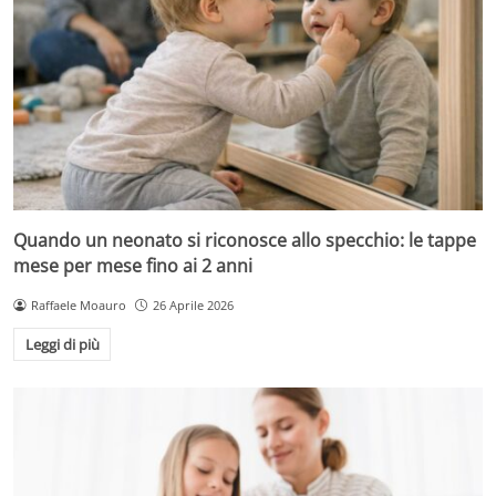
Quando un neonato si riconosce allo specchio: le tappe
mese per mese fino ai 2 anni
Raffaele Moauro
26 Aprile 2026
Leggi di più