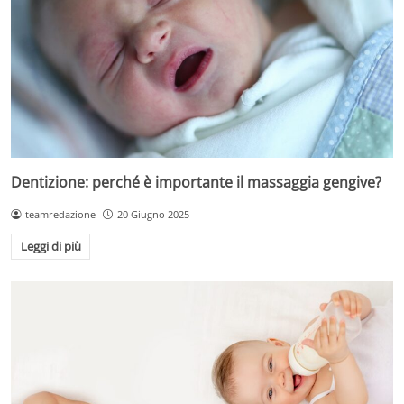
Dentizione: perché è importante il massaggia gengive?
teamredazione
20 Giugno 2025
Leggi di più