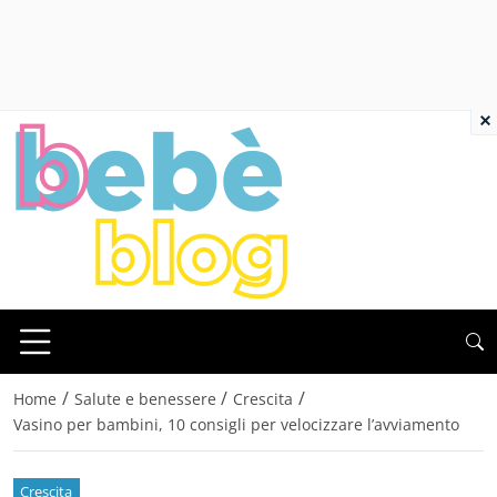
×
/
/
/
Home
Salute e benessere
Crescita
Vasino per bambini, 10 consigli per velocizzare l’avviamento
Crescita