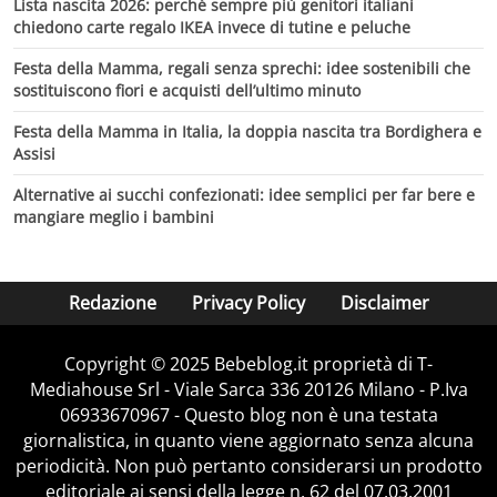
Lista nascita 2026: perché sempre più genitori italiani
chiedono carte regalo IKEA invece di tutine e peluche
Festa della Mamma, regali senza sprechi: idee sostenibili che
sostituiscono fiori e acquisti dell’ultimo minuto
Festa della Mamma in Italia, la doppia nascita tra Bordighera e
Assisi
Alternative ai succhi confezionati: idee semplici per far bere e
mangiare meglio i bambini
Redazione
Privacy Policy
Disclaimer
Copyright © 2025 Bebeblog.it proprietà di T-
Mediahouse Srl - Viale Sarca 336 20126 Milano - P.Iva
06933670967 - Questo blog non è una testata
giornalistica, in quanto viene aggiornato senza alcuna
periodicità. Non può pertanto considerarsi un prodotto
editoriale ai sensi della legge n. 62 del 07.03.2001