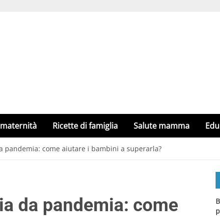
 maternità
Ricette di famiglia
Salute mamma
Edu
da pandemia: come aiutare i bambini a superarla?
sia da pandemia: come
B
p