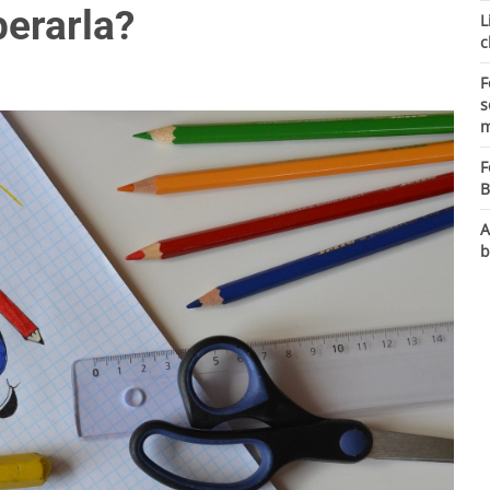
perarla?
L
c
F
s
m
F
B
A
b