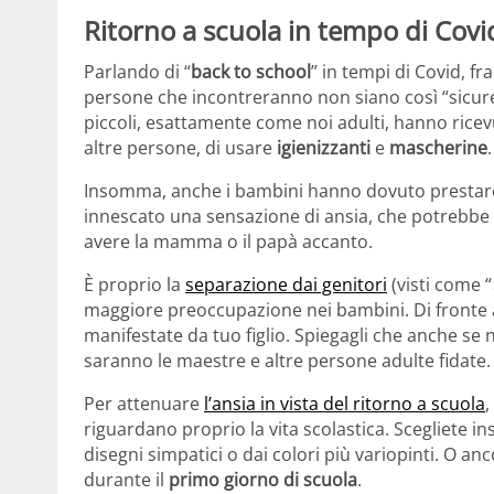
Ritorno a scuola in tempo di Covi
Parlando di “
back to school
” in tempi di Covid, fr
persone che incontreranno non siano così “sicur
piccoli, esattamente come noi adulti, hanno ricev
altre persone, di usare
igienizzanti
e
mascherine
.
Insomma, anche i bambini hanno dovuto prestare
innescato una sensazione di ansia, che potrebbe a
avere la mamma o il papà accanto.
È proprio la
separazione dai genitori
(visti come “
maggiore preoccupazione nei bambini. Di fronte a
manifestate da tuo figlio. Spiegagli che anche se
saranno le maestre e altre persone adulte fidate.
Per attenuare
l’ansia in vista del ritorno a scuola
,
riguardano proprio la vita scolastica. Scegliete ins
disegni simpatici o dai colori più variopinti. O a
durante il
primo giorno di scuola
.