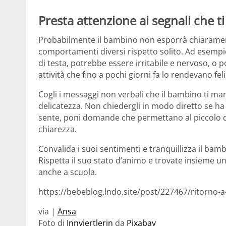
Presta attenzione ai segnali che t
Probabilmente il bambino non esporrà chiaramente
comportamenti diversi rispetto solito. Ad esempio
di testa, potrebbe essere irritabile e nervoso, o 
attività che fino a pochi giorni fa lo rendevano feli
Cogli i messaggi non verbali che il bambino ti ma
delicatezza. Non chiedergli in modo diretto se ha
sente, poni domande che permettano al piccolo di
chiarezza.
Convalida i suoi sentimenti e tranquillizza il ba
Rispetta il suo stato d’animo e trovate insieme un
anche a scuola.
https://bebeblog.lndo.site/post/227467/ritorno-a
via |
Ansa
Foto di
Innviertlerin
da
Pixabay