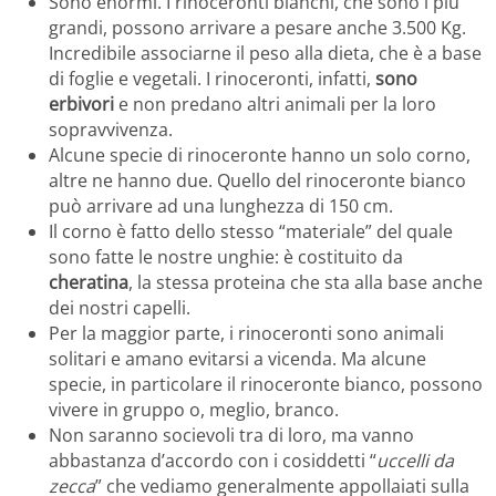
Sono enormi. I rinoceronti bianchi, che sono i più
grandi, possono arrivare a pesare anche 3.500 Kg.
Incredibile associarne il peso alla dieta, che è a base
di foglie e vegetali. I rinoceronti, infatti,
sono
erbivori
e non predano altri animali per la loro
sopravvivenza.
Alcune specie di rinoceronte hanno un solo corno,
altre ne hanno due. Quello del rinoceronte bianco
può arrivare ad una lunghezza di 150 cm.
Il corno è fatto dello stesso “materiale” del quale
sono fatte le nostre unghie: è costituito da
cheratina
, la stessa proteina che sta alla base anche
dei nostri capelli.
Per la maggior parte, i rinoceronti sono animali
solitari e amano evitarsi a vicenda. Ma alcune
specie, in particolare il rinoceronte bianco, possono
vivere in gruppo o, meglio, branco.
Non saranno socievoli tra di loro, ma vanno
abbastanza d’accordo con i cosiddetti “
uccelli da
zecca
” che vediamo generalmente appollaiati sulla