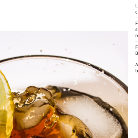
L
c
F
s
m
F
B
A
b