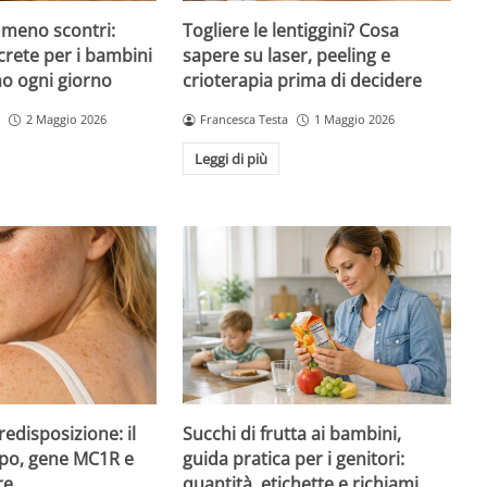
 meno scontri:
Togliere le lentiggini? Cosa
crete per i bambini
sapere su laser, peeling e
no ogni giorno
crioterapia prima di decidere
2 Maggio 2026
Francesca Testa
1 Maggio 2026
Leggi di più
redisposizione: il
Succhi di frutta ai bambini,
ipo, gene MC1R e
guida pratica per i genitori:
re
quantità, etichette e richiami