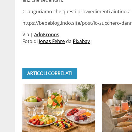
anziché sedentari.
Ci auguriamo che questi provvedimenti aiutino a 
https://bebeblog.lndo.site/post/lo-zucchero-dann
Via |
AdnKronos
Foto di
Jonas Fehre
da
Pixabay
ARTICOLI CORRELATI