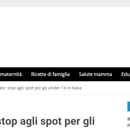
 maternità
Ricette di famiglia
Salute mamma
Edu
: stop agli spot per gli under 13 in Italia
op agli spot per gli
B
p