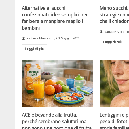
Alternative ai succhi
Meno succhi,
confezionati: idee semplici per
strategie con
far bere e mangiare meglio i
che li chiedo
bambini
Raffaele Moauro
Raffaele Moauro
3 Maggio 2026
Leggi di più
Leggi di più
ACE e bevande alla frutta,
Lentiggini e p
perché sembrano salutari ma
peso di fotot
non sono una porzione di frutta
storia familia