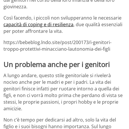
dai genitori nel corso della loro infanzia e della loro
giovinezza.
Così facendo, i piccoli non svilupperanno le necessarie
capacità di coping e di resilienza
, due qualità essenziali
per poter affrontare la vita.
https://bebeblog.lndo.site/post/200173/i-genitori-
troppo-protettivi-minacciano-lautonomia-dei-figli
Un problema anche per i genitori
A lungo andare, questo stile genitoriale si rivelerà
nocivo anche per le madri e per i padri. La vita dei
genitori finisce infatti per ruotare intorno a quella dei
figli, e non ci vorrà molto prima che perdano di vista se
stessi, le proprie passioni, i propri hobby e le proprie
amicizie.
Non c’è tempo per dedicarsi ad altro, solo la vita del
figlio e i suoi bisogni hanno importanza. Sul lungo