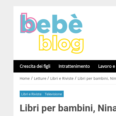
Crescita dei figli
Intrattenimento
Lavoro e
/
/
/
Home
Letture
Libri e Riviste
Libri per bambini, Ni
Libri e Riviste
Televisione
Libri per bambini, Nin