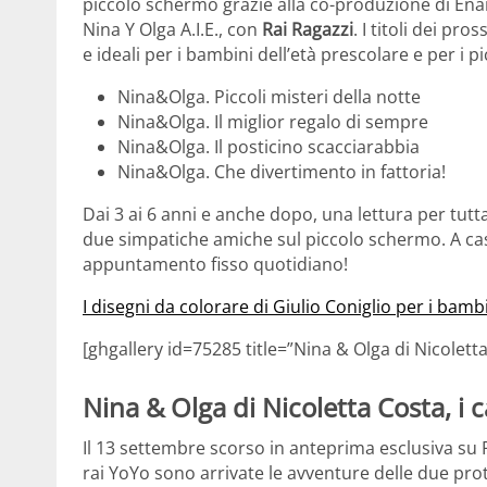
piccolo schermo grazie alla co-produzione di En
Nina Y Olga A.I.E., con
Rai Ragazzi
. I titoli dei pr
e ideali per i bambini dell’età prescolare e per i 
Nina&Olga. Piccoli misteri della notte
Nina&Olga. Il miglior regalo di sempre
Nina&Olga. Il posticino scacciarabbia
Nina&Olga. Che divertimento in fattoria!
Dai 3 ai 6 anni e anche dopo, una lettura per tutt
due simpatiche amiche sul piccolo schermo. A casa
appuntamento fisso quotidiano!
I disegni da colorare di Giulio Coniglio per i bamb
[ghgallery id=75285 title=”Nina & Olga di Nicoletta
Nina & Olga di Nicoletta Costa, i c
Il 13 settembre scorso in anteprima esclusiva su R
rai YoYo sono arrivate le avventure delle due protag