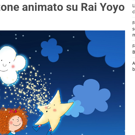
tone animato su Rai Yoyo
L
c
F
s
m
F
B
A
b