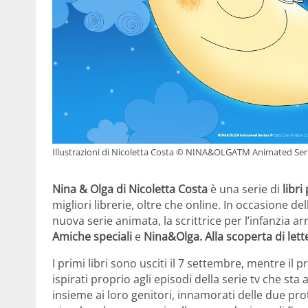
Illustrazioni di Nicoletta Costa © NINA&OLGATM Animated Ser
Nina & Olga di Nicoletta Costa
è una serie di
libri
migliori librerie, oltre che online. In occasione del
nuova serie animata, la scrittrice per l’infanzia arri
Amiche speciali
e
Nina&Olga. Alla scoperta di let
I primi libri sono usciti il 7 settembre, mentre il 
ispirati proprio agli episodi della serie tv che s
insieme ai loro genitori, innamorati delle due pro