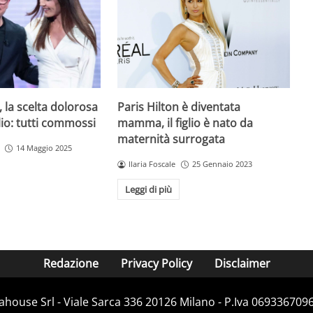
Paris Hilton è diventata
, la scelta dolorosa
mamma, il figlio è nato da
iglio: tutti commossi
maternità surrogata
14 Maggio 2025
Ilaria Foscale
25 Gennaio 2023
Leggi di più
Redazione
Privacy Policy
Disclaimer
house Srl - Viale Sarca 336 20126 Milano - P.Iva 06933670967