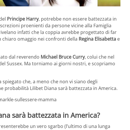
del
Principe Harry
, potrebbe non essere battezzata in
crezioni proenienti da persone vicine alla Famiglia
velano infatti che la coppia avrebbe progettato di far
n chiaro omaggio nei confronti della
Regina Elisabetta
e
rato dal reverendo
Michael Bruce Curry
, colui che nel
del Sussex. Ma torniamo ai giorni nostri, e scopriamo
.
 ha spiegato che, a meno che non vi siano degli
probabilità Lilibet Diana sarà battezzata in America.
n-markle-sullessere-mamma
iana sarà battezzata in America?
resenterebbe un vero sgarbo (l’ultimo di una lunga