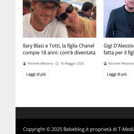
Ilary Blasi e Totti, la figlia Chanel
Gigi D’Alessio
compie 18 anni: com’è diventata
fatta per il f
Michele Messina
16 Maggio 2025
Michele Messina
Leggi di più
Leggi di più
Copyright © 2025 Bebeblog.it proprietà di T-Media