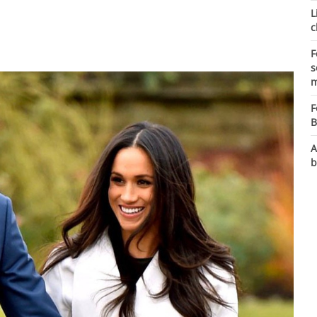
L
c
F
s
m
F
B
A
b