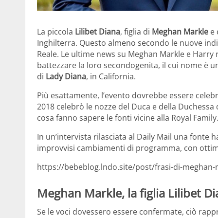
La piccola
Lilibet Diana
, figlia di
Meghan Markle
e 
Inghilterra. Questo almeno secondo le nuove indis
Reale. Le ultime news su Meghan Markle e Harry ri
battezzare la loro secondogenita, il cui nome è u
di
Lady Diana
, in California.
Più esattamente, l’evento dovrebbe essere celeb
2018 celebrò le nozze del Duca e della Duchessa 
cosa fanno sapere le fonti vicine alla Royal Family
In un’intervista rilasciata al Daily Mail una fonte
improvvisi cambiamenti di programma, con ottime 
https://bebeblog.lndo.site/post/frasi-di-megha
Meghan Markle, la figlia Lilibet D
Se le voci dovessero essere confermate, ciò rapp