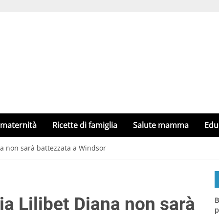
 maternità
Ricette di famiglia
Salute mamma
Edu
ana non sarà battezzata a Windsor
ia Lilibet Diana non sarà
B
p